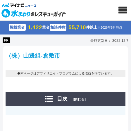
1,422
55,710
掲載業者
業者
相談件数
件以上
※2026年8月時点
PR
最終更新日： 2022.12.7
（株）山邊組-倉敷市
◆本ページはアフィリエイトプログラムによる収益を得ています。
目次
[閉じる]