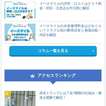
イースマイルの評判・口コミはどう？料
金・対応・注意点を中立的に解説
イースマイルの水道修理料金はどれくら
い？トラブル別の費用目安と相場比較・
内訳を解説
コラム一覧を見る
アクセスランキング
排水トラップとは？全7種類の仕組み・構
1
造を図解で解説！