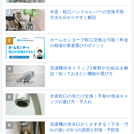
水道・蛇口ハンドルレバーの交換手順・
2
方法を分かりやすく解説
ホームセンターで蛇口交換は可能！料金
3
の相場や業者選びのポイント
洗濯機排水トラップ2種類や仕組みを解
4
説！知っておきたい機能や選び方
水道蛇口の先だけ交換！手順や泡沫キャ
5
ップの選び方・手入れ
洗濯機の排水口がくさすぎる！下水・汚
6
れの臭いの5つの原因と対策・予防策