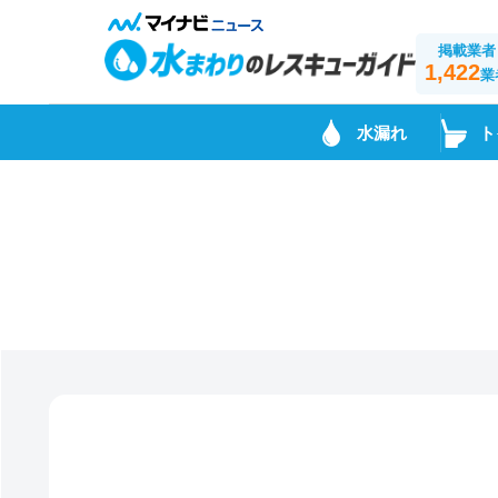
掲載業者
1,422
業
水漏れ
ト