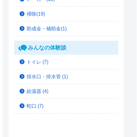
掃除(19)
助成金・補助金(1)
みんなの体験談
トイレ
(7)
排水口・排水管
(1)
給湯器
(4)
蛇口
(7)