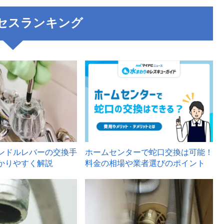
セスランキング
3
ンドルレバーの交換手
ホームセンターで蛇口交換は可能！
かりやすく解説
料金の相場や業者選びのポイント
6