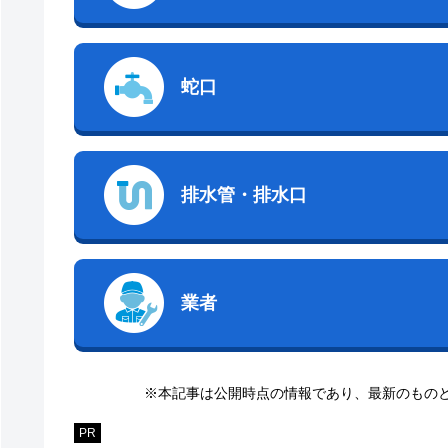
蛇口
排水管・排水口
業者
※本記事は公開時点の情報であり、最新のもの
PR