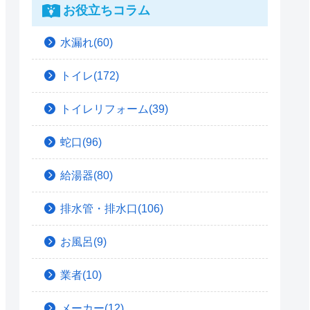
お役立ちコラム
水漏れ(60)
トイレ(172)
トイレリフォーム(39)
蛇口(96)
給湯器(80)
排水管・排水口(106)
お風呂(9)
業者(10)
メーカー(12)