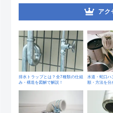
アク
1
2
排水トラップとは？全7種類の仕組
水道・蛇口ハ
み・構造を図解で解説！
順・方法を分
4
5