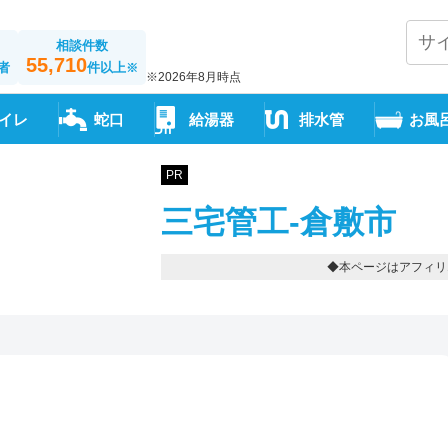
相談件数
55,710
者
件以上
※
※2026年8月時点
イレ
蛇口
給湯器
排水管
お風
PR
三宅管工-倉敷市
◆本ページはアフィリ