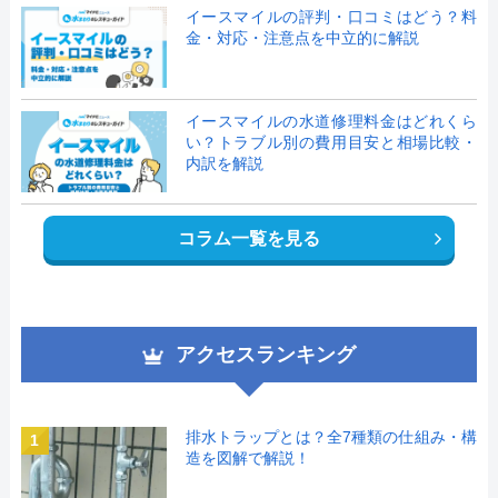
イースマイルの評判・口コミはどう？料
金・対応・注意点を中立的に解説
イースマイルの水道修理料金はどれくら
い？トラブル別の費用目安と相場比較・
内訳を解説
コラム一覧を見る
アクセスランキング
排水トラップとは？全7種類の仕組み・構
1
造を図解で解説！