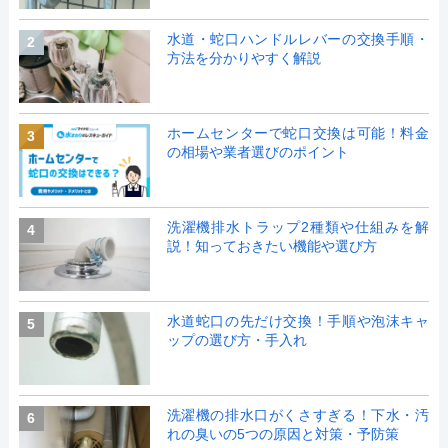
水道・蛇口ハンドルレバーの交換手順・
2
方法を分かりやすく解説
ホームセンターで蛇口交換は可能！料金
3
の相場や業者選びのポイント
洗濯機排水トラップ2種類や仕組みを解
4
説！知っておきたい機能や選び方
水道蛇口の先だけ交換！手順や泡沫キャ
5
ップの選び方・手入れ
洗濯機の排水口がくさすぎる！下水・汚
6
れの臭いの5つの原因と対策・予防策