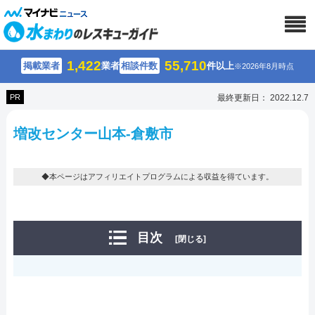
1,422
55,710
掲載業者
業者
相談件数
件以上
※2026年8月時点
PR
最終更新日： 2022.12.7
増改センター山本-倉敷市
◆本ページはアフィリエイトプログラムによる収益を得ています。
目次
[閉じる]