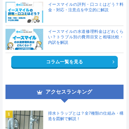
イースマイルの評判・口コミはどう？料
金・対応・注意点を中立的に解説
イースマイルの水道修理料金はどれくら
い？トラブル別の費用目安と相場比較・
内訳を解説
コラム一覧を見る
アクセスランキング
排水トラップとは？全7種類の仕組み・構
1
造を図解で解説！