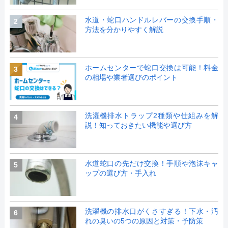
水道・蛇口ハンドルレバーの交換手順・
2
方法を分かりやすく解説
ホームセンターで蛇口交換は可能！料金
3
の相場や業者選びのポイント
洗濯機排水トラップ2種類や仕組みを解
4
説！知っておきたい機能や選び方
水道蛇口の先だけ交換！手順や泡沫キャ
5
ップの選び方・手入れ
洗濯機の排水口がくさすぎる！下水・汚
6
れの臭いの5つの原因と対策・予防策