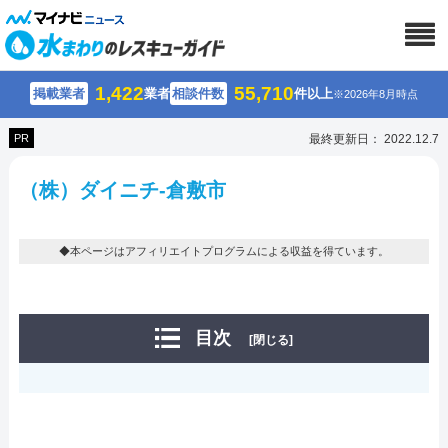
1,422
55,710
掲載業者
業者
相談件数
件以上
※2026年8月時点
PR
最終更新日： 2022.12.7
（株）ダイニチ-倉敷市
◆本ページはアフィリエイトプログラムによる収益を得ています。
目次
[閉じる]