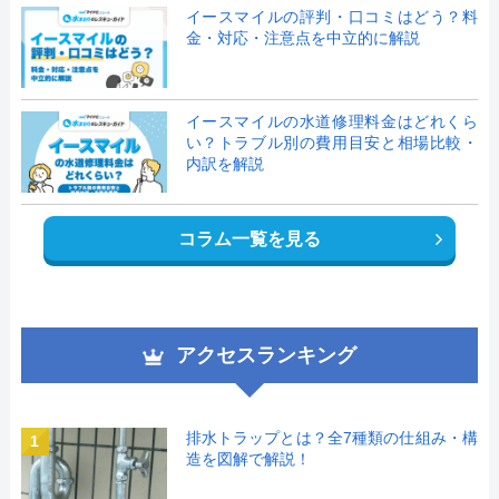
イースマイルの評判・口コミはどう？料
金・対応・注意点を中立的に解説
イースマイルの水道修理料金はどれくら
い？トラブル別の費用目安と相場比較・
内訳を解説
コラム一覧を見る
アクセスランキング
排水トラップとは？全7種類の仕組み・構
1
造を図解で解説！