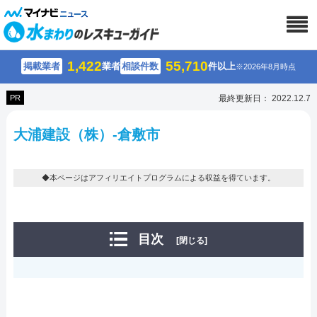
1,422
55,710
掲載業者
業者
相談件数
件以上
※2026年8月時点
PR
最終更新日： 2022.12.7
大浦建設（株）-倉敷市
◆本ページはアフィリエイトプログラムによる収益を得ています。
目次
[閉じる]