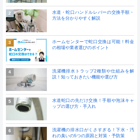
水道・蛇口ハンドルレバーの交換手順・
2
方法を分かりやすく解説
ホームセンターで蛇口交換は可能！料金
3
の相場や業者選びのポイント
洗濯機排水トラップ2種類や仕組みを解
4
説！知っておきたい機能や選び方
水道蛇口の先だけ交換！手順や泡沫キャ
5
ップの選び方・手入れ
洗濯機の排水口がくさすぎる！下水・汚
6
れの臭いの5つの原因と対策・予防策