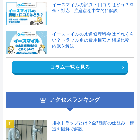
イースマイルの評判・口コミはどう？料
金・対応・注意点を中立的に解説
イースマイルの水道修理料金はどれくら
い？トラブル別の費用目安と相場比較・
内訳を解説
コラム一覧を見る
アクセスランキング
排水トラップとは？全7種類の仕組み・構
1
造を図解で解説！