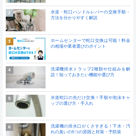
水道・蛇口ハンドルレバーの交換手順・
2
方法を分かりやすく解説
ホームセンターで蛇口交換は可能！料金
3
の相場や業者選びのポイント
洗濯機排水トラップ2種類や仕組みを解
4
説！知っておきたい機能や選び方
水道蛇口の先だけ交換！手順や泡沫キャ
5
ップの選び方・手入れ
洗濯機の排水口がくさすぎる！下水・汚
6
れの臭いの5つの原因と対策・予防策