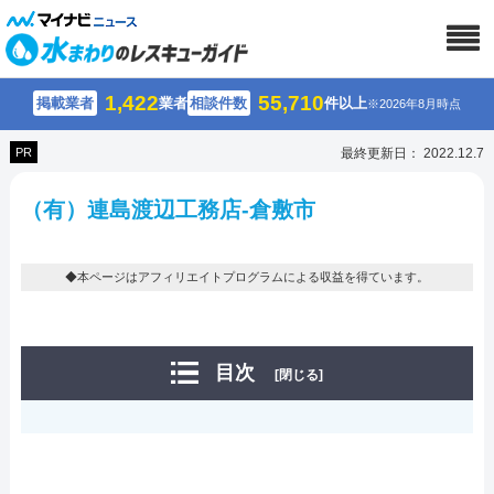
1,422
55,710
掲載業者
業者
相談件数
件以上
※2026年8月時点
PR
最終更新日： 2022.12.7
（有）連島渡辺工務店-倉敷市
◆本ページはアフィリエイトプログラムによる収益を得ています。
目次
[閉じる]