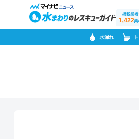
掲載業者
1,422
業
水漏れ
ト