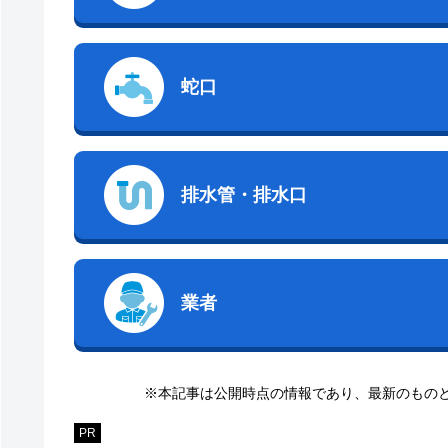
蛇口
排水管・排水口
業者
※本記事は公開時点の情報であり、最新のもの
PR