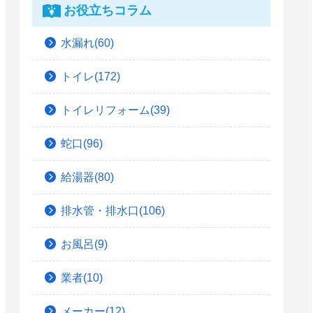
お役立ちコラム
水漏れ(60)
トイレ(172)
トイレリフォーム(39)
蛇口(96)
給湯器(80)
排水管・排水口(106)
お風呂(9)
業者(10)
メーカー(12)