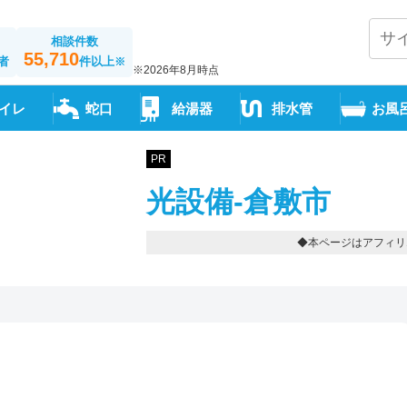
相談件数
55,710
者
件以上
※
※2026年8月時点
イレ
蛇口
給湯器
排水管
お風
PR
光設備-倉敷市
◆本ページはアフィリ