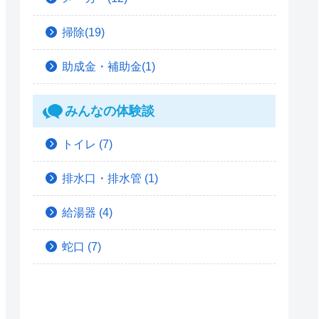
掃除(19)
助成金・補助金(1)
みんなの体験談
トイレ
(7)
排水口・排水管
(1)
給湯器
(4)
蛇口
(7)