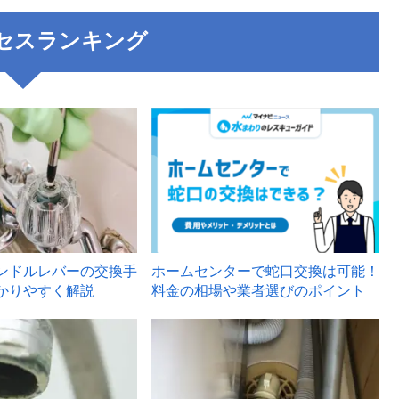
セスランキング
3
ンドルレバーの交換手
ホームセンターで蛇口交換は可能！
かりやすく解説
料金の相場や業者選びのポイント
6