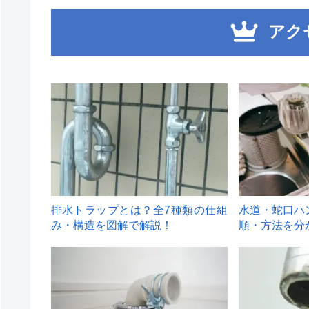
アク
1
2
排水トラップとは？全7種類の仕組
水道・蛇口ハ
み・構造を図解で解説！
順・方法を分
4
5