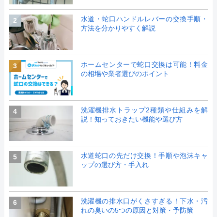
水道・蛇口ハンドルレバーの交換手順・
2
方法を分かりやすく解説
ホームセンターで蛇口交換は可能！料金
3
の相場や業者選びのポイント
洗濯機排水トラップ2種類や仕組みを解
4
説！知っておきたい機能や選び方
水道蛇口の先だけ交換！手順や泡沫キャ
5
ップの選び方・手入れ
洗濯機の排水口がくさすぎる！下水・汚
6
れの臭いの5つの原因と対策・予防策