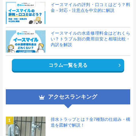
イースマイルの評判・口コミはどう？料
金・対応・注意点を中立的に解説
イースマイルの水道修理料金はどれくら
い？トラブル別の費用目安と相場比較・
内訳を解説
コラム一覧を見る
アクセスランキング
排水トラップとは？全7種類の仕組み・構
1
造を図解で解説！