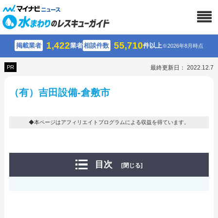
1,422
55,710
掲載業者
業者
相談件数
件以上
※2026年8月時点
PR
最終更新日： 2022.12.7
（有）吉田設備-倉敷市
◆本ページはアフィリエイトプログラムによる収益を得ています。
目次
[閉じる]