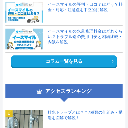
イースマイルの評判・口コミはどう？料
金・対応・注意点を中立的に解説
イースマイルの水道修理料金はどれくら
い？トラブル別の費用目安と相場比較・
内訳を解説
コラム一覧を見る
アクセスランキング
排水トラップとは？全7種類の仕組み・構
1
造を図解で解説！