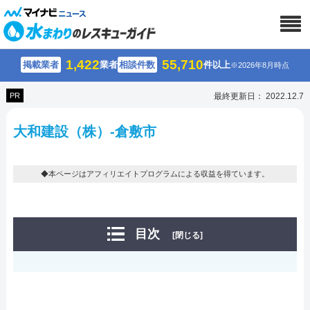
1,422
55,710
掲載業者
業者
相談件数
件以上
※2026年8月時点
PR
最終更新日： 2022.12.7
大和建設（株）-倉敷市
◆本ページはアフィリエイトプログラムによる収益を得ています。
目次
[閉じる]