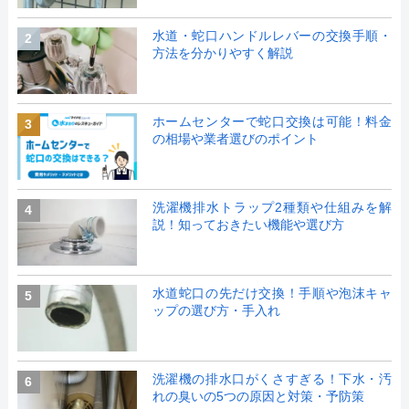
水道・蛇口ハンドルレバーの交換手順・
2
方法を分かりやすく解説
ホームセンターで蛇口交換は可能！料金
3
の相場や業者選びのポイント
洗濯機排水トラップ2種類や仕組みを解
4
説！知っておきたい機能や選び方
水道蛇口の先だけ交換！手順や泡沫キャ
5
ップの選び方・手入れ
洗濯機の排水口がくさすぎる！下水・汚
6
れの臭いの5つの原因と対策・予防策