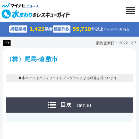
1,422
55,710
掲載業者
業者
相談件数
件以上
※2026年8月時点
PR
最終更新日： 2022.12.7
（株）尾島-倉敷市
◆本ページはアフィリエイトプログラムによる収益を得ています。
目次
[閉じる]