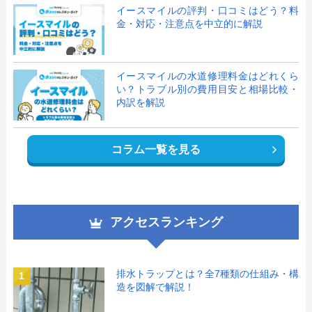
イースマイルの評判・口コミはどう？料
金・対応・注意点を中立的に解説
イースマイルの水道修理料金はどれくら
い？トラブル別の費用目安と相場比較・
内訳を解説
コラム一覧を見る
アクセスランキング
排水トラップとは？全7種類の仕組み・構
1
造を図解で解説！