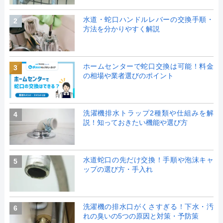
水道・蛇口ハンドルレバーの交換手順・
2
方法を分かりやすく解説
ホームセンターで蛇口交換は可能！料金
3
の相場や業者選びのポイント
洗濯機排水トラップ2種類や仕組みを解
4
説！知っておきたい機能や選び方
水道蛇口の先だけ交換！手順や泡沫キャ
5
ップの選び方・手入れ
洗濯機の排水口がくさすぎる！下水・汚
6
れの臭いの5つの原因と対策・予防策