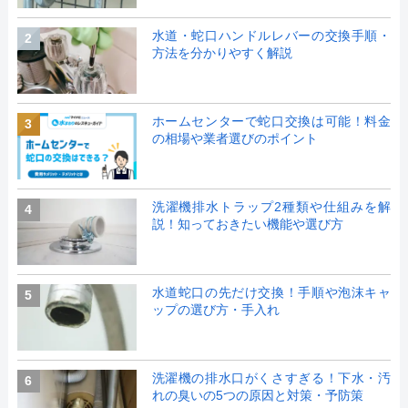
水道・蛇口ハンドルレバーの交換手順・
2
方法を分かりやすく解説
ホームセンターで蛇口交換は可能！料金
3
の相場や業者選びのポイント
洗濯機排水トラップ2種類や仕組みを解
4
説！知っておきたい機能や選び方
水道蛇口の先だけ交換！手順や泡沫キャ
5
ップの選び方・手入れ
洗濯機の排水口がくさすぎる！下水・汚
6
れの臭いの5つの原因と対策・予防策