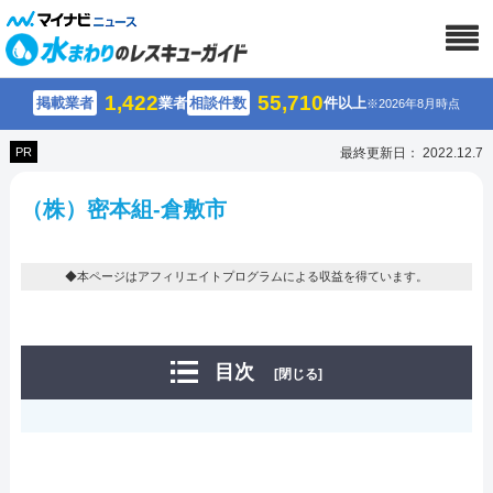
1,422
55,710
掲載業者
業者
相談件数
件以上
※2026年8月時点
PR
最終更新日： 2022.12.7
（株）密本組-倉敷市
◆本ページはアフィリエイトプログラムによる収益を得ています。
目次
[閉じる]