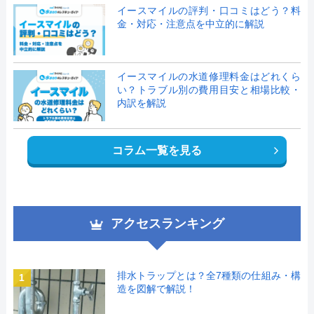
イースマイルの評判・口コミはどう？料
金・対応・注意点を中立的に解説
イースマイルの水道修理料金はどれくら
い？トラブル別の費用目安と相場比較・
内訳を解説
コラム一覧を見る
アクセスランキング
排水トラップとは？全7種類の仕組み・構
1
造を図解で解説！