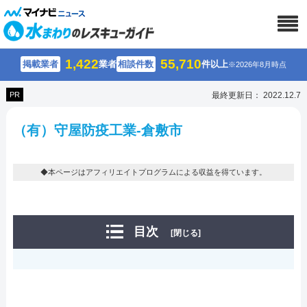
1,422
55,710
掲載業者
業者
相談件数
件以上
※2026年8月時点
PR
最終更新日： 2022.12.7
（有）守屋防疫工業-倉敷市
◆本ページはアフィリエイトプログラムによる収益を得ています。
目次
[閉じる]