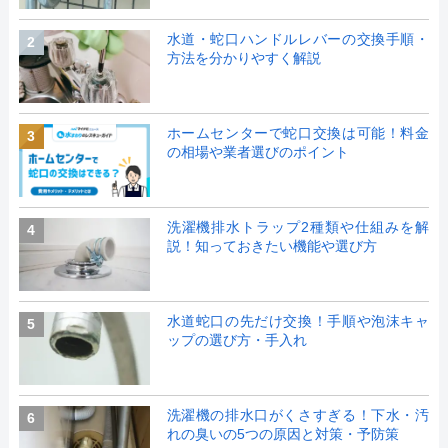
水道・蛇口ハンドルレバーの交換手順・
2
方法を分かりやすく解説
ホームセンターで蛇口交換は可能！料金
3
の相場や業者選びのポイント
洗濯機排水トラップ2種類や仕組みを解
4
説！知っておきたい機能や選び方
水道蛇口の先だけ交換！手順や泡沫キャ
5
ップの選び方・手入れ
洗濯機の排水口がくさすぎる！下水・汚
6
れの臭いの5つの原因と対策・予防策