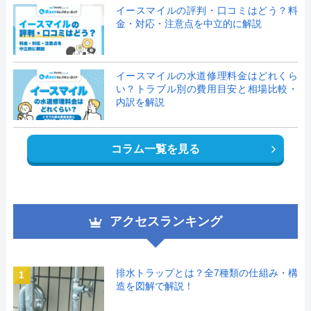
イースマイルの評判・口コミはどう？料
金・対応・注意点を中立的に解説
イースマイルの水道修理料金はどれくら
い？トラブル別の費用目安と相場比較・
内訳を解説
コラム一覧を見る
アクセスランキング
排水トラップとは？全7種類の仕組み・構
1
造を図解で解説！