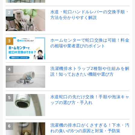
水道・蛇口ハンドルレバーの交換手順・
2
方法を分かりやすく解説
ホームセンターで蛇口交換は可能！料金
3
の相場や業者選びのポイント
洗濯機排水トラップ2種類や仕組みを解
4
説！知っておきたい機能や選び方
水道蛇口の先だけ交換！手順や泡沫キャ
5
ップの選び方・手入れ
洗濯機の排水口がくさすぎる！下水・汚
6
れの臭いの5つの原因と対策・予防策