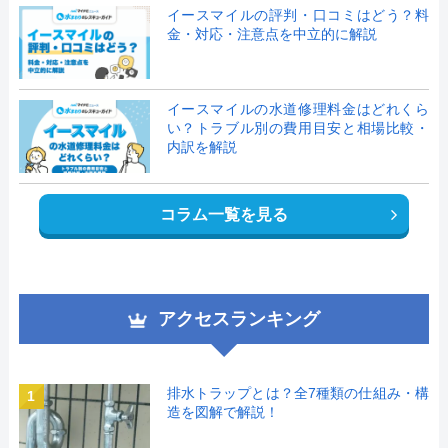
イースマイルの評判・口コミはどう？料
金・対応・注意点を中立的に解説
イースマイルの水道修理料金はどれくら
い？トラブル別の費用目安と相場比較・
内訳を解説
コラム一覧を見る
アクセスランキング
排水トラップとは？全7種類の仕組み・構
1
造を図解で解説！