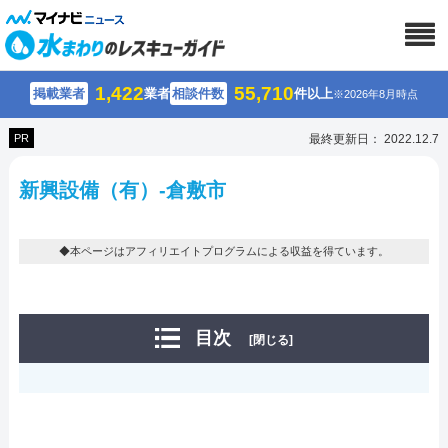
1,422
55,710
掲載業者
業者
相談件数
件以上
※2026年8月時点
PR
最終更新日： 2022.12.7
新興設備（有）-倉敷市
◆本ページはアフィリエイトプログラムによる収益を得ています。
目次
[閉じる]