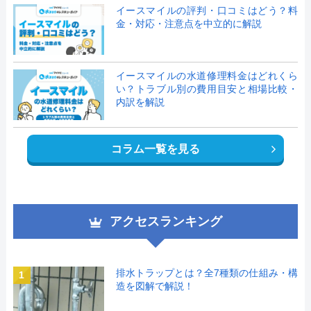
イースマイルの評判・口コミはどう？料
金・対応・注意点を中立的に解説
イースマイルの水道修理料金はどれくら
い？トラブル別の費用目安と相場比較・
内訳を解説
コラム一覧を見る
アクセスランキング
排水トラップとは？全7種類の仕組み・構
1
造を図解で解説！