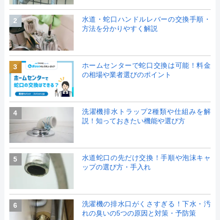
水道・蛇口ハンドルレバーの交換手順・
2
方法を分かりやすく解説
ホームセンターで蛇口交換は可能！料金
3
の相場や業者選びのポイント
洗濯機排水トラップ2種類や仕組みを解
4
説！知っておきたい機能や選び方
水道蛇口の先だけ交換！手順や泡沫キャ
5
ップの選び方・手入れ
洗濯機の排水口がくさすぎる！下水・汚
6
れの臭いの5つの原因と対策・予防策