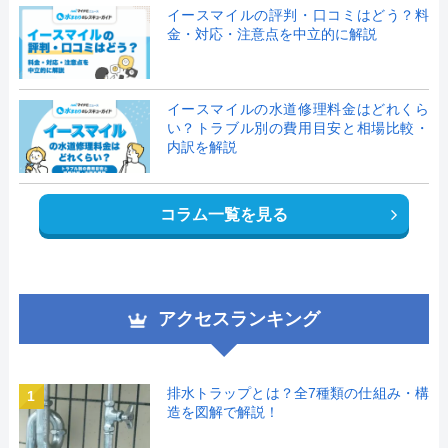
イースマイルの評判・口コミはどう？料
金・対応・注意点を中立的に解説
イースマイルの水道修理料金はどれくら
い？トラブル別の費用目安と相場比較・
内訳を解説
コラム一覧を見る
アクセスランキング
排水トラップとは？全7種類の仕組み・構
1
造を図解で解説！