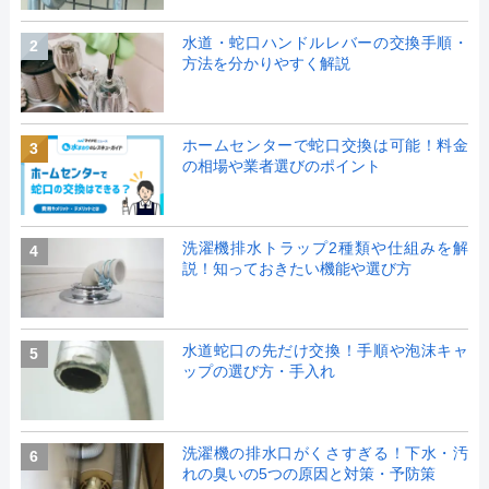
水道・蛇口ハンドルレバーの交換手順・
2
方法を分かりやすく解説
ホームセンターで蛇口交換は可能！料金
3
の相場や業者選びのポイント
洗濯機排水トラップ2種類や仕組みを解
4
説！知っておきたい機能や選び方
水道蛇口の先だけ交換！手順や泡沫キャ
5
ップの選び方・手入れ
洗濯機の排水口がくさすぎる！下水・汚
6
れの臭いの5つの原因と対策・予防策