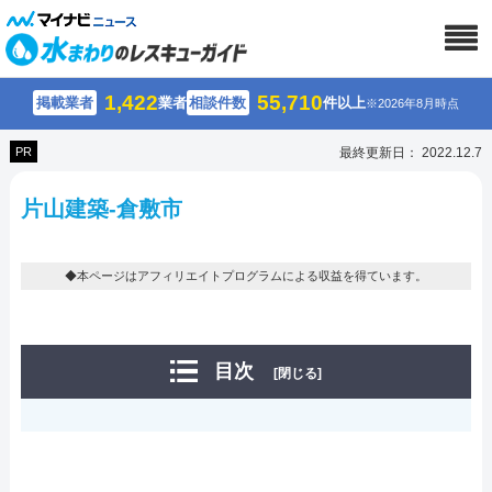
1,422
55,710
掲載業者
業者
相談件数
件以上
※2026年8月時点
PR
最終更新日： 2022.12.7
片山建築-倉敷市
◆本ページはアフィリエイトプログラムによる収益を得ています。
目次
[閉じる]