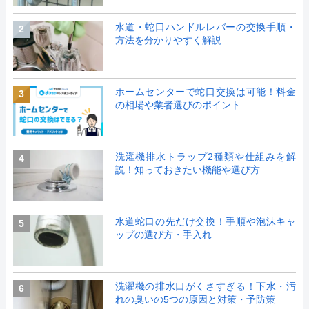
水道・蛇口ハンドルレバーの交換手順・
2
方法を分かりやすく解説
ホームセンターで蛇口交換は可能！料金
3
の相場や業者選びのポイント
洗濯機排水トラップ2種類や仕組みを解
4
説！知っておきたい機能や選び方
水道蛇口の先だけ交換！手順や泡沫キャ
5
ップの選び方・手入れ
洗濯機の排水口がくさすぎる！下水・汚
6
れの臭いの5つの原因と対策・予防策