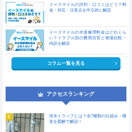
イースマイルの評判・口コミはどう？料
金・対応・注意点を中立的に解説
イースマイルの水道修理料金はどれくら
い？トラブル別の費用目安と相場比較・
内訳を解説
コラム一覧を見る
アクセスランキング
排水トラップとは？全7種類の仕組み・構
1
造を図解で解説！