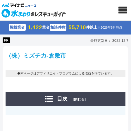
1,422
55,710
掲載業者
業者
相談件数
件以上
※2026年8月時点
PR
最終更新日： 2022.12.7
（株）ミズチカ-倉敷市
◆本ページはアフィリエイトプログラムによる収益を得ています。
目次
[閉じる]