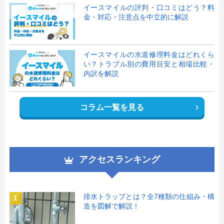
イースマイルの評判・口コミはどう？料
金・対応・注意点を中立的に解説
イースマイルの水道修理料金はどれくら
い？トラブル別の費用目安と相場比較・
内訳を解説
コラム一覧を見る
アクセスランキング
排水トラップとは？全7種類の仕組み・構
1
造を図解で解説！