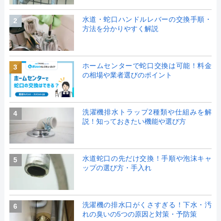
水道・蛇口ハンドルレバーの交換手順・
2
方法を分かりやすく解説
ホームセンターで蛇口交換は可能！料金
3
の相場や業者選びのポイント
洗濯機排水トラップ2種類や仕組みを解
4
説！知っておきたい機能や選び方
水道蛇口の先だけ交換！手順や泡沫キャ
5
ップの選び方・手入れ
洗濯機の排水口がくさすぎる！下水・汚
6
れの臭いの5つの原因と対策・予防策