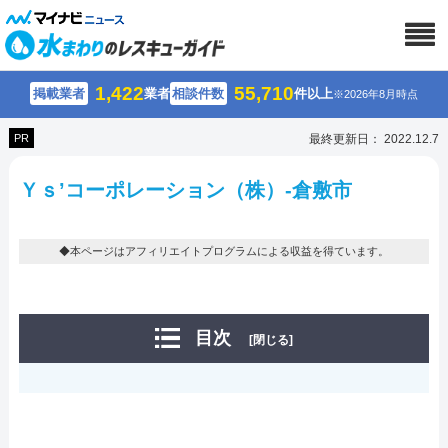
1,422
55,710
掲載業者
業者
相談件数
件以上
※2026年8月時点
PR
最終更新日： 2022.12.7
Ｙｓ’コーポレーション（株）-倉敷市
◆本ページはアフィリエイトプログラムによる収益を得ています。
目次
[閉じる]