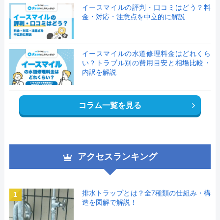
イースマイルの評判・口コミはどう？料
金・対応・注意点を中立的に解説
イースマイルの水道修理料金はどれくら
い？トラブル別の費用目安と相場比較・
内訳を解説
コラム一覧を見る
アクセスランキング
排水トラップとは？全7種類の仕組み・構
1
造を図解で解説！