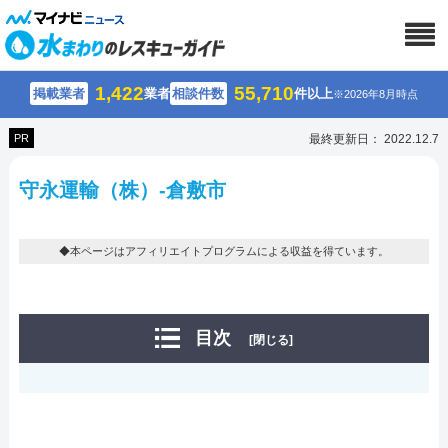
1,422
55,710
掲載業者
業者
相談件数
件以上
※2026年8月時点
PR
最終更新日： 2022.12.7
守永運輸（株）-倉敷市
◆本ページはアフィリエイトプログラムによる収益を得ています。
目次
[閉じる]