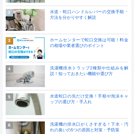
水道・蛇口ハンドルレバーの交換手順・
2
方法を分かりやすく解説
ホームセンターで蛇口交換は可能！料金
3
の相場や業者選びのポイント
洗濯機排水トラップ2種類や仕組みを解
4
説！知っておきたい機能や選び方
水道蛇口の先だけ交換！手順や泡沫キャ
5
ップの選び方・手入れ
洗濯機の排水口がくさすぎる！下水・汚
6
れの臭いの5つの原因と対策・予防策