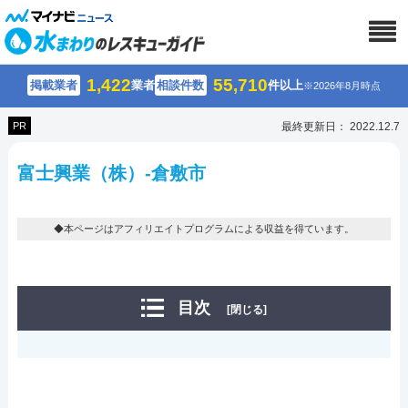
1,422
55,710
掲載業者
業者
相談件数
件以上
※2026年8月時点
PR
最終更新日： 2022.12.7
富士興業（株）-倉敷市
◆本ページはアフィリエイトプログラムによる収益を得ています。
目次
[閉じる]