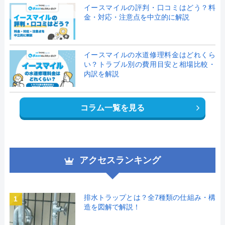
イースマイルの評判・口コミはどう？料
金・対応・注意点を中立的に解説
イースマイルの水道修理料金はどれくら
い？トラブル別の費用目安と相場比較・
内訳を解説
コラム一覧を見る
アクセスランキング
排水トラップとは？全7種類の仕組み・構
1
造を図解で解説！