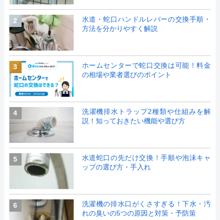
水道・蛇口ハンドルレバーの交換手順・
2
方法を分かりやすく解説
ホームセンターで蛇口交換は可能！料金
3
の相場や業者選びのポイント
洗濯機排水トラップ2種類や仕組みを解
4
説！知っておきたい機能や選び方
水道蛇口の先だけ交換！手順や泡沫キャ
5
ップの選び方・手入れ
洗濯機の排水口がくさすぎる！下水・汚
6
れの臭いの5つの原因と対策・予防策