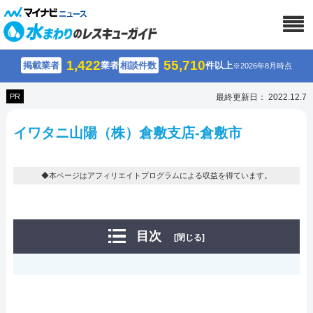
1,422
55,710
掲載業者
業者
相談件数
件以上
※2026年8月時点
PR
最終更新日： 2022.12.7
イワタニ山陽（株）倉敷支店-倉敷市
◆本ページはアフィリエイトプログラムによる収益を得ています。
目次
[閉じる]