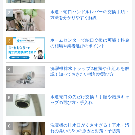
水道・蛇口ハンドルレバーの交換手順・
2
方法を分かりやすく解説
ホームセンターで蛇口交換は可能！料金
3
の相場や業者選びのポイント
洗濯機排水トラップ2種類や仕組みを解
4
説！知っておきたい機能や選び方
水道蛇口の先だけ交換！手順や泡沫キャ
5
ップの選び方・手入れ
洗濯機の排水口がくさすぎる！下水・汚
6
れの臭いの5つの原因と対策・予防策