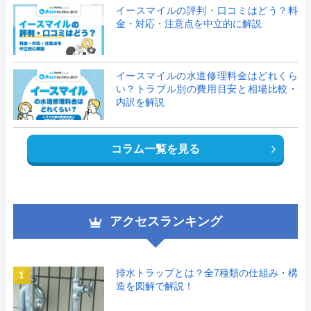
イースマイルの評判・口コミはどう？料
金・対応・注意点を中立的に解説
イースマイルの水道修理料金はどれくら
い？トラブル別の費用目安と相場比較・
内訳を解説
コラム一覧を見る
アクセスランキング
排水トラップとは？全7種類の仕組み・構
1
造を図解で解説！