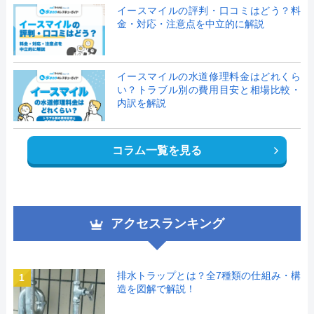
イースマイルの評判・口コミはどう？料
金・対応・注意点を中立的に解説
イースマイルの水道修理料金はどれくら
い？トラブル別の費用目安と相場比較・
内訳を解説
コラム一覧を見る
アクセスランキング
排水トラップとは？全7種類の仕組み・構
1
造を図解で解説！