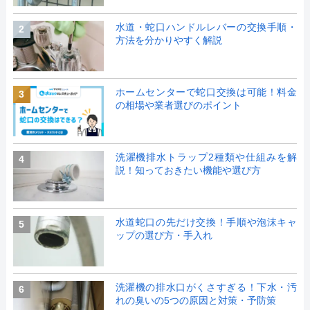
水道・蛇口ハンドルレバーの交換手順・
2
方法を分かりやすく解説
ホームセンターで蛇口交換は可能！料金
3
の相場や業者選びのポイント
洗濯機排水トラップ2種類や仕組みを解
4
説！知っておきたい機能や選び方
水道蛇口の先だけ交換！手順や泡沫キャ
5
ップの選び方・手入れ
洗濯機の排水口がくさすぎる！下水・汚
6
れの臭いの5つの原因と対策・予防策