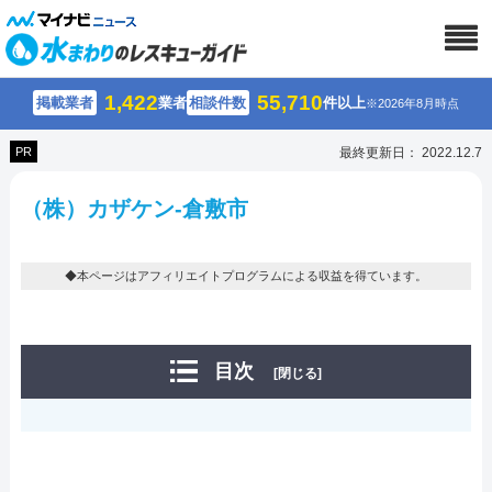
1,422
55,710
掲載業者
業者
相談件数
件以上
※2026年8月時点
PR
最終更新日： 2022.12.7
（株）カザケン-倉敷市
◆本ページはアフィリエイトプログラムによる収益を得ています。
目次
[閉じる]