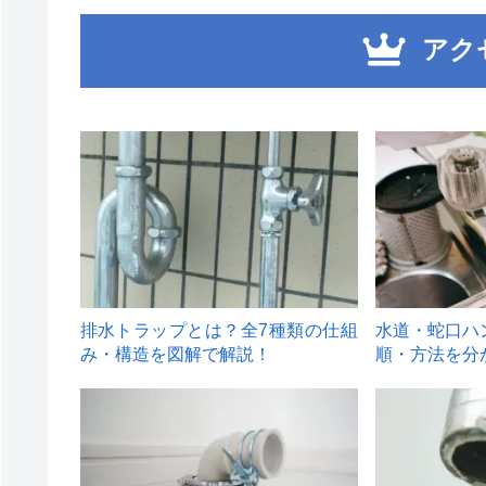
アク
1
2
排水トラップとは？全7種類の仕組
水道・蛇口ハ
み・構造を図解で解説！
順・方法を分
4
5