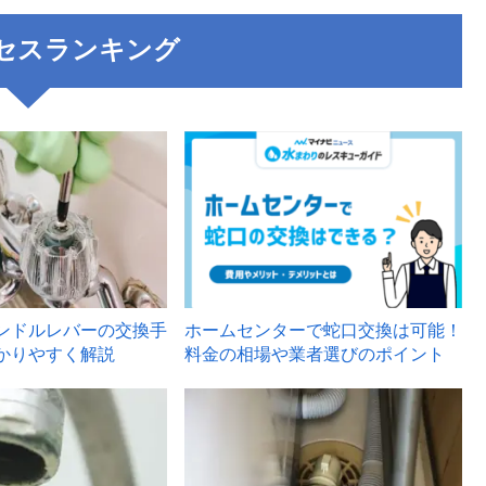
セスランキング
3
ンドルレバーの交換手
ホームセンターで蛇口交換は可能！
かりやすく解説
料金の相場や業者選びのポイント
6