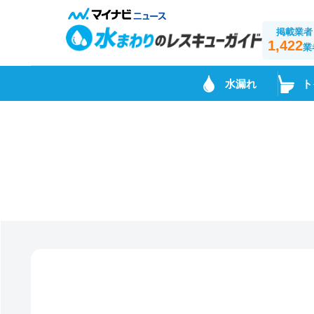
掲載業者
1,422
業
水漏れ
ト