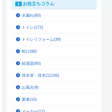
お役立ちコラム
水漏れ(60)
トイレ(172)
トイレリフォーム(39)
蛇口(96)
給湯器(80)
排水管・排水口(106)
お風呂(9)
業者(10)
メーカー(12)