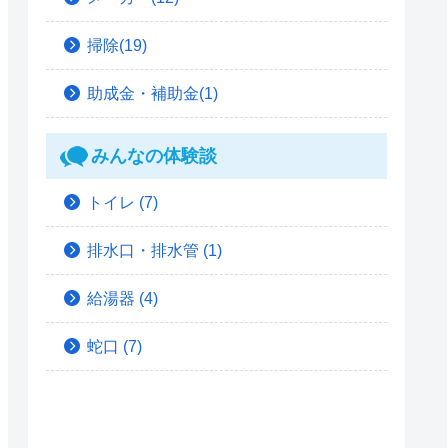
掃除(19)
助成金・補助金(1)
みんなの体験談
トイレ
(7)
排水口・排水管
(1)
給湯器
(4)
蛇口
(7)