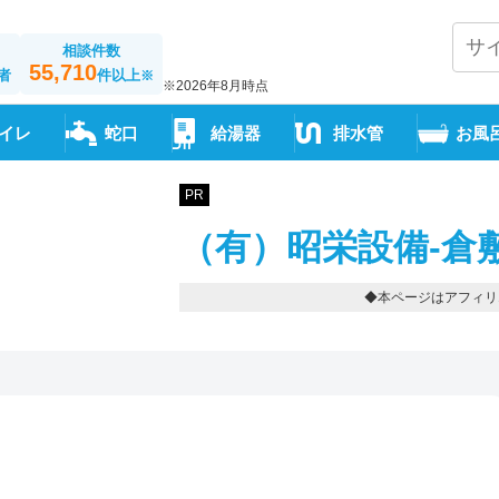
相談件数
55,710
者
件以上
※
※2026年8月時点
イレ
蛇口
給湯器
排水管
お風
PR
（有）昭栄設備-倉
◆本ページはアフィリ