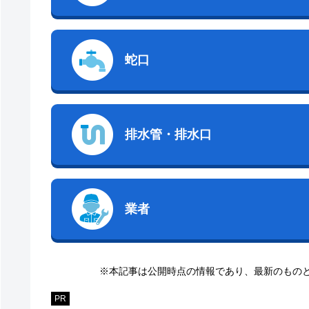
蛇口
排水管・排水口
業者
※本記事は公開時点の情報であり、最新のもの
PR