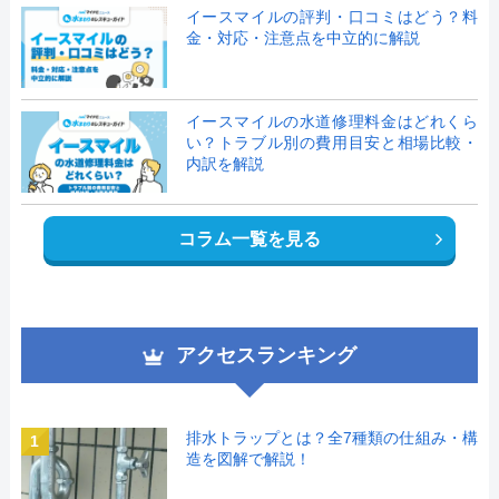
イースマイルの評判・口コミはどう？料
金・対応・注意点を中立的に解説
イースマイルの水道修理料金はどれくら
い？トラブル別の費用目安と相場比較・
内訳を解説
コラム一覧を見る
アクセスランキング
排水トラップとは？全7種類の仕組み・構
1
造を図解で解説！