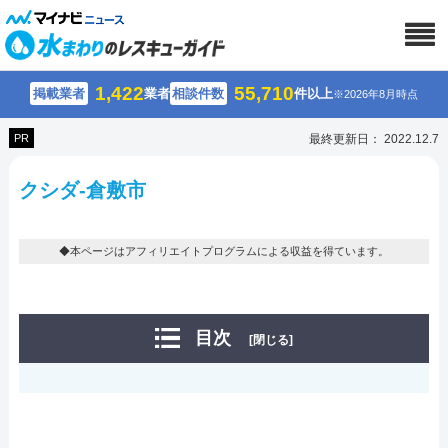
1,422
55,710
掲載業者
業者
相談件数
件以上
※2026年8月時点
PR
最終更新日： 2022.12.7
クシダ-倉敷市
◆本ページはアフィリエイトプログラムによる収益を得ています。
目次
[閉じる]