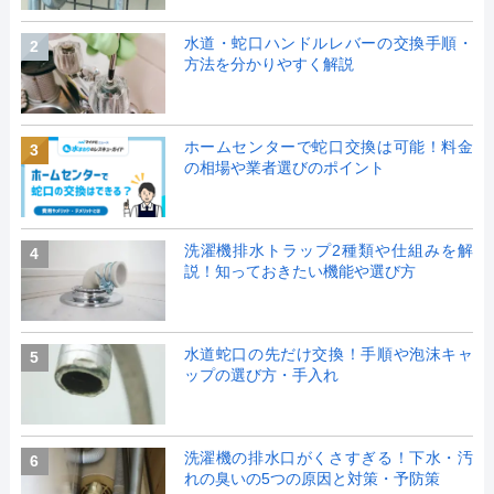
水道・蛇口ハンドルレバーの交換手順・
2
方法を分かりやすく解説
ホームセンターで蛇口交換は可能！料金
3
の相場や業者選びのポイント
洗濯機排水トラップ2種類や仕組みを解
4
説！知っておきたい機能や選び方
水道蛇口の先だけ交換！手順や泡沫キャ
5
ップの選び方・手入れ
洗濯機の排水口がくさすぎる！下水・汚
6
れの臭いの5つの原因と対策・予防策