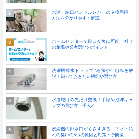
水道・蛇口ハンドルレバーの交換手順・
2
方法を分かりやすく解説
ホームセンターで蛇口交換は可能！料金
3
の相場や業者選びのポイント
洗濯機排水トラップ2種類や仕組みを解
4
説！知っておきたい機能や選び方
水道蛇口の先だけ交換！手順や泡沫キャ
5
ップの選び方・手入れ
洗濯機の排水口がくさすぎる！下水・汚
6
れの臭いの5つの原因と対策・予防策