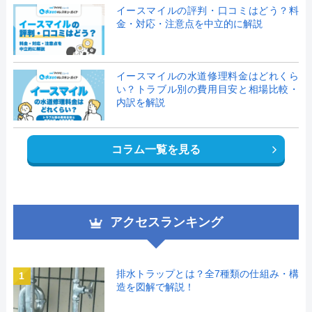
イースマイルの評判・口コミはどう？料
金・対応・注意点を中立的に解説
イースマイルの水道修理料金はどれくら
い？トラブル別の費用目安と相場比較・
内訳を解説
コラム一覧を見る
アクセスランキング
排水トラップとは？全7種類の仕組み・構
1
造を図解で解説！