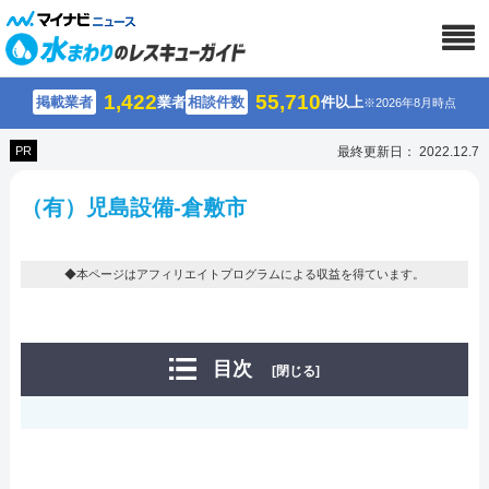
1,422
55,710
掲載業者
業者
相談件数
件以上
※2026年8月時点
PR
最終更新日： 2022.12.7
（有）児島設備-倉敷市
◆本ページはアフィリエイトプログラムによる収益を得ています。
目次
[閉じる]