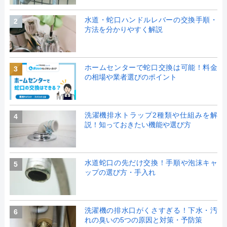
水道・蛇口ハンドルレバーの交換手順・
2
方法を分かりやすく解説
ホームセンターで蛇口交換は可能！料金
3
の相場や業者選びのポイント
洗濯機排水トラップ2種類や仕組みを解
4
説！知っておきたい機能や選び方
水道蛇口の先だけ交換！手順や泡沫キャ
5
ップの選び方・手入れ
洗濯機の排水口がくさすぎる！下水・汚
6
れの臭いの5つの原因と対策・予防策