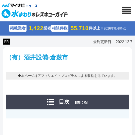
1,422
55,710
掲載業者
業者
相談件数
件以上
※2026年8月時点
PR
最終更新日： 2022.12.7
（有）酒井設備-倉敷市
◆本ページはアフィリエイトプログラムによる収益を得ています。
目次
[閉じる]