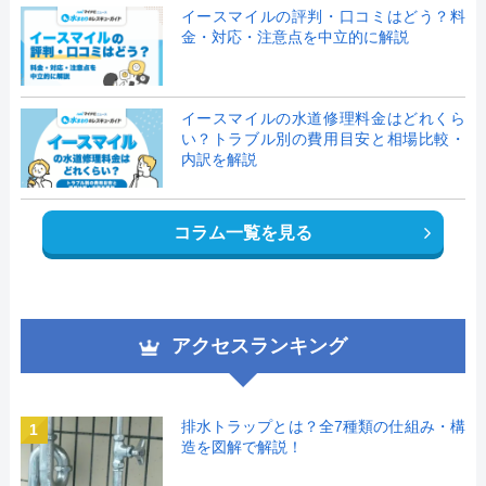
イースマイルの評判・口コミはどう？料
金・対応・注意点を中立的に解説
イースマイルの水道修理料金はどれくら
い？トラブル別の費用目安と相場比較・
内訳を解説
コラム一覧を見る
アクセスランキング
排水トラップとは？全7種類の仕組み・構
1
造を図解で解説！