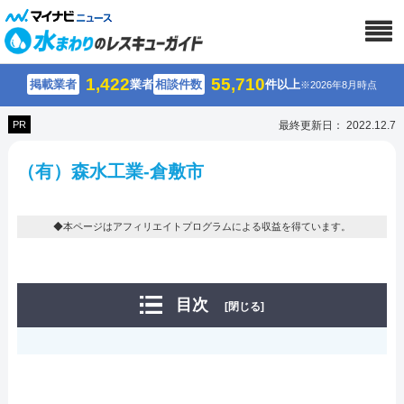
1,422
55,710
掲載業者
業者
相談件数
件以上
※2026年8月時点
PR
最終更新日： 2022.12.7
（有）森水工業-倉敷市
◆本ページはアフィリエイトプログラムによる収益を得ています。
目次
[閉じる]