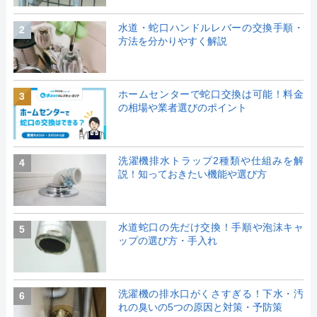
水道・蛇口ハンドルレバーの交換手順・
2
方法を分かりやすく解説
ホームセンターで蛇口交換は可能！料金
3
の相場や業者選びのポイント
洗濯機排水トラップ2種類や仕組みを解
4
説！知っておきたい機能や選び方
水道蛇口の先だけ交換！手順や泡沫キャ
5
ップの選び方・手入れ
洗濯機の排水口がくさすぎる！下水・汚
6
れの臭いの5つの原因と対策・予防策