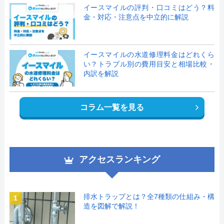
イースマイルの評判・口コミはどう？料
金・対応・注意点を中立的に解説
イースマイルの水道修理料金はどれくら
い？トラブル別の費用目安と相場比較・
内訳を解説
コラム一覧を見る
アクセスランキング
排水トラップとは？全7種類の仕組み・構
1
造を図解で解説！