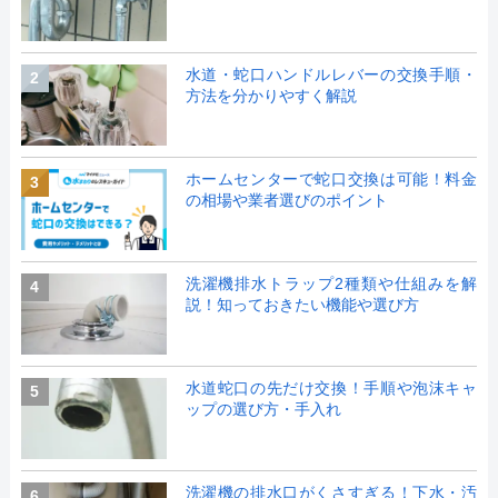
水道・蛇口ハンドルレバーの交換手順・
2
方法を分かりやすく解説
ホームセンターで蛇口交換は可能！料金
3
の相場や業者選びのポイント
洗濯機排水トラップ2種類や仕組みを解
4
説！知っておきたい機能や選び方
水道蛇口の先だけ交換！手順や泡沫キャ
5
ップの選び方・手入れ
洗濯機の排水口がくさすぎる！下水・汚
6