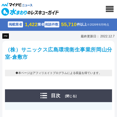
1,422
55,710
掲載業者
業者
相談件数
件以上
※2026年8月時点
PR
最終更新日： 2022.12.7
（株）サニックス広島環境衛生事業所岡山分
室-倉敷市
◆本ページはアフィリエイトプログラムによる収益を得ています。
目次
[閉じる]