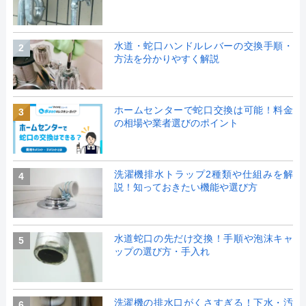
水道・蛇口ハンドルレバーの交換手順・
2
方法を分かりやすく解説
ホームセンターで蛇口交換は可能！料金
3
の相場や業者選びのポイント
洗濯機排水トラップ2種類や仕組みを解
4
説！知っておきたい機能や選び方
水道蛇口の先だけ交換！手順や泡沫キャ
5
ップの選び方・手入れ
洗濯機の排水口がくさすぎる！下水・汚
6