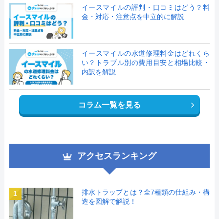
イースマイルの評判・口コミはどう？料
金・対応・注意点を中立的に解説
イースマイルの水道修理料金はどれくら
い？トラブル別の費用目安と相場比較・
内訳を解説
コラム一覧を見る
アクセスランキング
排水トラップとは？全7種類の仕組み・構
1
造を図解で解説！