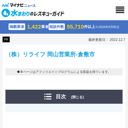
1,422
55,710
掲載業者
業者
相談件数
件以上
※2026年8月時点
PR
最終更新日： 2022.12.7
（株）リライフ 岡山営業所-倉敷市
◆本ページはアフィリエイトプログラムによる収益を得ています。
目次
[閉じる]