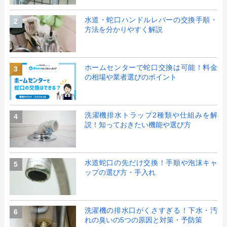
水道・蛇口ハンドルレバーの交換手順・
2
方法を分かりやすく解説
ホームセンターで蛇口交換は可能！料金
3
の相場や業者選びのポイント
洗濯機排水トラップ2種類や仕組みを解
4
説！知っておきたい機能や選び方
水道蛇口の先だけ交換！手順や泡沫キャ
5
ップの選び方・手入れ
洗濯機の排水口がくさすぎる！下水・汚
6
れの臭いの5つの原因と対策・予防策