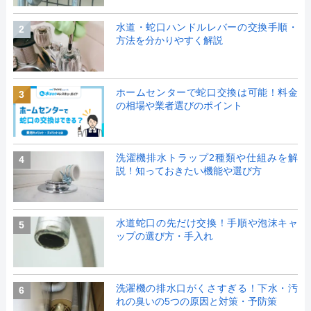
水道・蛇口ハンドルレバーの交換手順・
2
方法を分かりやすく解説
ホームセンターで蛇口交換は可能！料金
3
の相場や業者選びのポイント
洗濯機排水トラップ2種類や仕組みを解
4
説！知っておきたい機能や選び方
水道蛇口の先だけ交換！手順や泡沫キャ
5
ップの選び方・手入れ
洗濯機の排水口がくさすぎる！下水・汚
6
れの臭いの5つの原因と対策・予防策