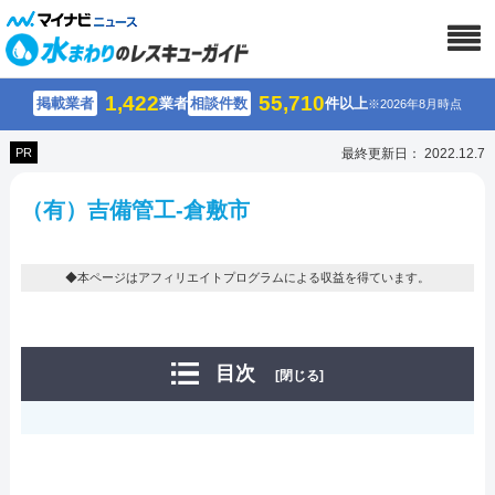
1,422
55,710
掲載業者
業者
相談件数
件以上
※2026年8月時点
PR
最終更新日： 2022.12.7
（有）吉備管工-倉敷市
◆本ページはアフィリエイトプログラムによる収益を得ています。
目次
[閉じる]