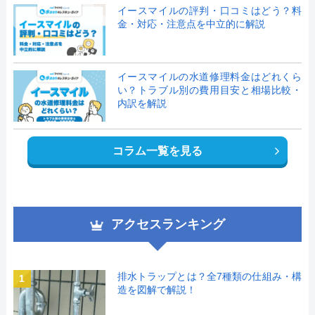
イースマイルの評判・口コミはどう？料
金・対応・注意点を中立的に解説
イースマイルの水道修理料金はどれくら
い？トラブル別の費用目安と相場比較・
内訳を解説
コラム一覧を見る
アクセスランキング
排水トラップとは？全7種類の仕組み・構
1
造を図解で解説！