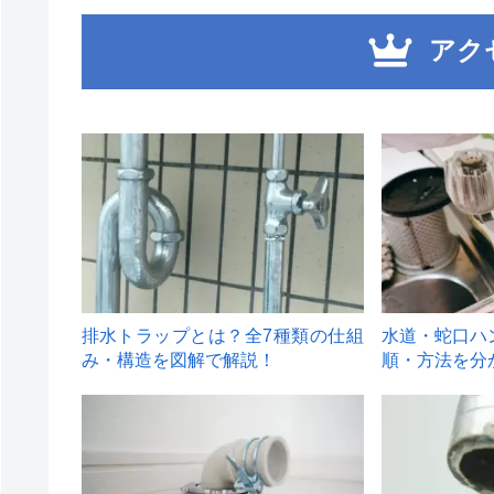
アク
1
2
排水トラップとは？全7種類の仕組
水道・蛇口ハ
み・構造を図解で解説！
順・方法を分
4
5