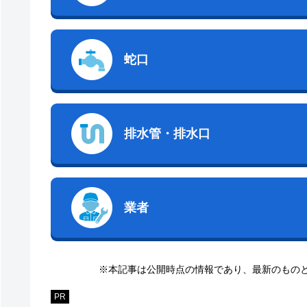
蛇口
排水管・排水口
業者
※本記事は公開時点の情報であり、最新のもの
PR