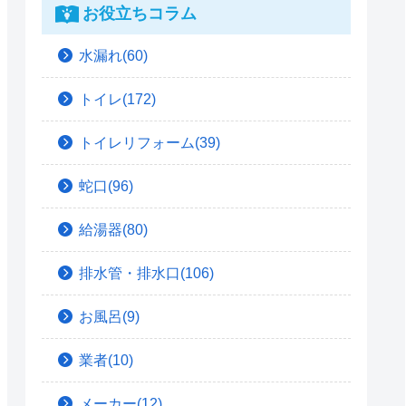
お役立ちコラム
水漏れ(60)
トイレ(172)
トイレリフォーム(39)
蛇口(96)
給湯器(80)
排水管・排水口(106)
お風呂(9)
業者(10)
メーカー(12)