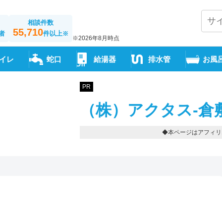
相談件数
55,710
者
件以上
※
※2026年8月時点
イレ
蛇口
給湯器
排水管
お風
PR
（株）アクタス-倉
◆本ページはアフィリ