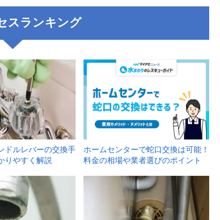
セスランキング
3
ンドルレバーの交換手
ホームセンターで蛇口交換は可能！
かりやすく解説
料金の相場や業者選びのポイント
6