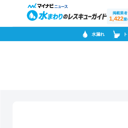
掲載業者
1,422
業
水漏れ
ト