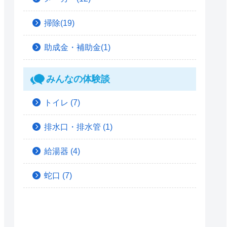
掃除(19)
助成金・補助金(1)
みんなの体験談
トイレ
(7)
排水口・排水管
(1)
給湯器
(4)
蛇口
(7)