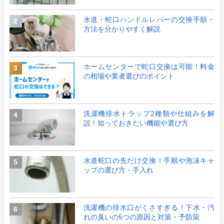
水道・蛇口ハンドルレバーの交換手順・
2
方法を分かりやすく解説
ホームセンターで蛇口交換は可能！料金
3
の相場や業者選びのポイント
洗濯機排水トラップ2種類や仕組みを解
4
説！知っておきたい機能や選び方
水道蛇口の先だけ交換！手順や泡沫キャ
5
ップの選び方・手入れ
洗濯機の排水口がくさすぎる！下水・汚
6
れの臭いの5つの原因と対策・予防策