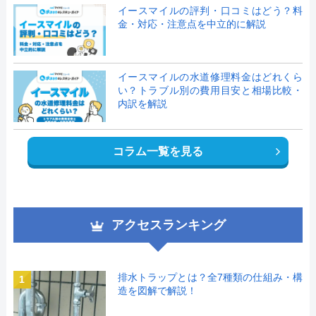
イースマイルの評判・口コミはどう？料
金・対応・注意点を中立的に解説
イースマイルの水道修理料金はどれくら
い？トラブル別の費用目安と相場比較・
内訳を解説
コラム一覧を見る
アクセスランキング
排水トラップとは？全7種類の仕組み・構
1
造を図解で解説！