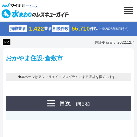
1,422
55,710
掲載業者
業者
相談件数
件以上
※2026年8月時点
PR
最終更新日： 2022.12.7
おかやま住設-倉敷市
◆本ページはアフィリエイトプログラムによる収益を得ています。
目次
[閉じる]