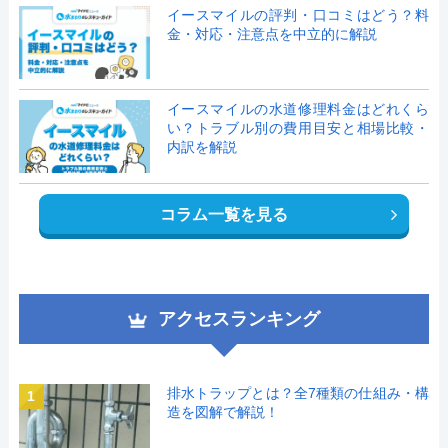
イースマイルの評判・口コミはどう？料
金・対応・注意点を中立的に解説
イースマイルの水道修理料金はどれくら
い？トラブル別の費用目安と相場比較・
内訳を解説
コラム一覧を見る
アクセスランキング
排水トラップとは？全7種類の仕組み・構
1
造を図解で解説！