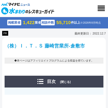
1,422
55,710
掲載業者
業者
相談件数
件以上
※2026年8月時点
PR
最終更新日： 2022.12.7
（株）Ｉ．Ｔ．Ｓ 藤崎営業所-倉敷市
◆本ページはアフィリエイトプログラムによる収益を得ています。
目次
[閉じる]