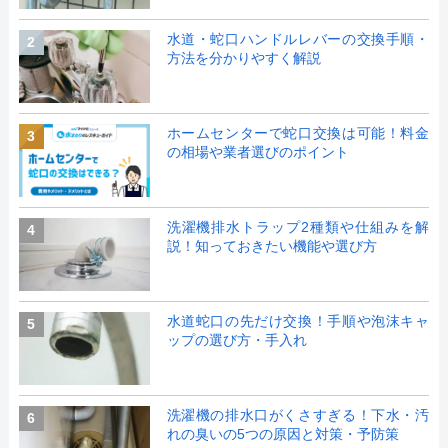
水道・蛇口ハンドルレバーの交換手順・
2
方法を分かりやすく解説
ホームセンターで蛇口交換は可能！料金
3
の相場や業者選びのポイント
洗濯機排水トラップ2種類や仕組みを解
4
説！知っておきたい機能や選び方
水道蛇口の先だけ交換！手順や泡沫キャ
5
ップの選び方・手入れ
洗濯機の排水口がくさすぎる！下水・汚
6
れの臭いの5つの原因と対策・予防策