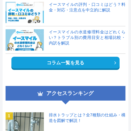
イースマイルの評判・口コミはどう？料
金・対応・注意点を中立的に解説
イースマイルの水道修理料金はどれくら
い？トラブル別の費用目安と相場比較・
内訳を解説
コラム一覧を見る
アクセスランキング
排水トラップとは？全7種類の仕組み・構
1
造を図解で解説！