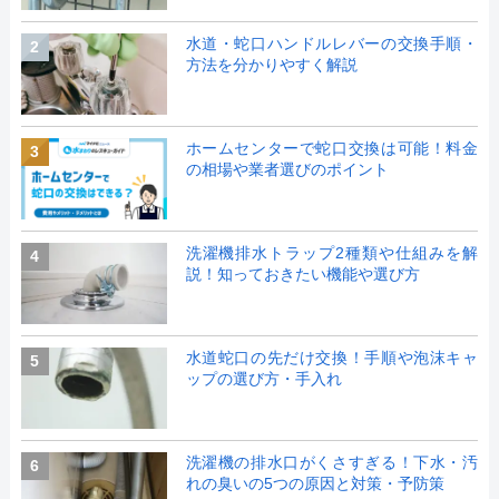
水道・蛇口ハンドルレバーの交換手順・
2
方法を分かりやすく解説
ホームセンターで蛇口交換は可能！料金
3
の相場や業者選びのポイント
洗濯機排水トラップ2種類や仕組みを解
4
説！知っておきたい機能や選び方
水道蛇口の先だけ交換！手順や泡沫キャ
5
ップの選び方・手入れ
洗濯機の排水口がくさすぎる！下水・汚
6
れの臭いの5つの原因と対策・予防策