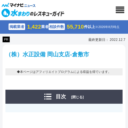
1,422
55,710
掲載業者
業者
相談件数
件以上
※2026年8月時点
PR
最終更新日： 2022.12.7
（株）水正設備 岡山支店-倉敷市
◆本ページはアフィリエイトプログラムによる収益を得ています。
目次
[閉じる]