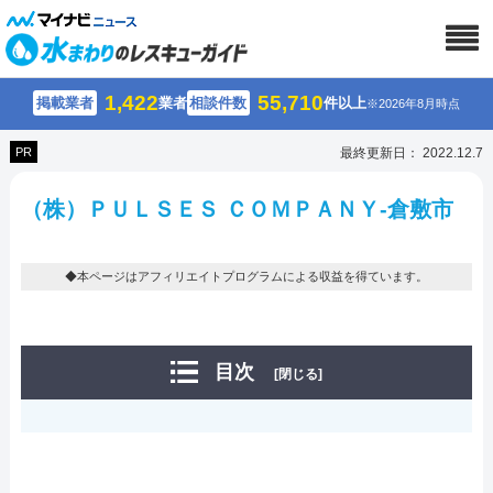
1,422
55,710
掲載業者
業者
相談件数
件以上
※2026年8月時点
PR
最終更新日： 2022.12.7
（株）ＰＵＬＳＥＳ ＣＯＭＰＡＮＹ-倉敷市
◆本ページはアフィリエイトプログラムによる収益を得ています。
目次
[閉じる]