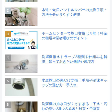
水道・蛇口ハンドルレバーの交換手順・
2
方法を分かりやすく解説
ホームセンターで蛇口交換は可能！料金
3
の相場や業者選びのポイント
洗濯機排水トラップ2種類や仕組みを解
4
説！知っておきたい機能や選び方
水道蛇口の先だけ交換！手順や泡沫キャ
5
ップの選び方・手入れ
洗濯機の排水口がくさすぎる！下水・汚
6
れの臭いの5つの原因と対策・予防策