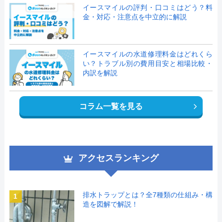
イースマイルの評判・口コミはどう？料
金・対応・注意点を中立的に解説
イースマイルの水道修理料金はどれくら
い？トラブル別の費用目安と相場比較・
内訳を解説
コラム一覧を見る
アクセスランキング
排水トラップとは？全7種類の仕組み・構
1
造を図解で解説！