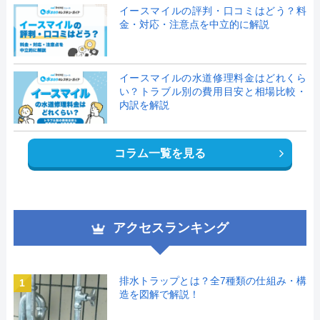
イースマイルの評判・口コミはどう？料
金・対応・注意点を中立的に解説
イースマイルの水道修理料金はどれくら
い？トラブル別の費用目安と相場比較・
内訳を解説
コラム一覧を見る
アクセスランキング
排水トラップとは？全7種類の仕組み・構
1
造を図解で解説！