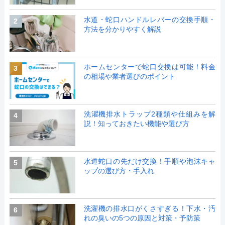
水道・蛇口ハンドルレバーの交換手順・
2
方法を分かりやすく解説
ホームセンターで蛇口交換は可能！料金
3
の相場や業者選びのポイント
洗濯機排水トラップ2種類や仕組みを解
4
説！知っておきたい機能や選び方
水道蛇口の先だけ交換！手順や泡沫キャ
5
ップの選び方・手入れ
洗濯機の排水口がくさすぎる！下水・汚
6
れの臭いの5つの原因と対策・予防策