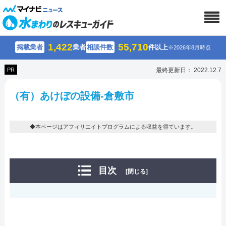
1,422
55,710
掲載業者
業者
相談件数
件以上
※2026年8月時点
PR
最終更新日： 2022.12.7
（有）あけぼの設備-倉敷市
◆本ページはアフィリエイトプログラムによる収益を得ています。
目次
[閉じる]