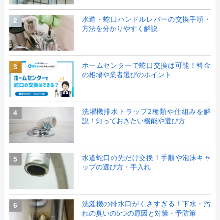
水道・蛇口ハンドルレバーの交換手順・
2
方法を分かりやすく解説
ホームセンターで蛇口交換は可能！料金
3
の相場や業者選びのポイント
洗濯機排水トラップ2種類や仕組みを解
4
説！知っておきたい機能や選び方
水道蛇口の先だけ交換！手順や泡沫キャ
5
ップの選び方・手入れ
洗濯機の排水口がくさすぎる！下水・汚
6
れの臭いの5つの原因と対策・予防策