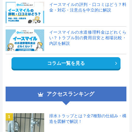
イースマイルの評判・口コミはどう？料
金・対応・注意点を中立的に解説
イースマイルの水道修理料金はどれくら
い？トラブル別の費用目安と相場比較・
内訳を解説
コラム一覧を見る
アクセスランキング
排水トラップとは？全7種類の仕組み・構
1
造を図解で解説！