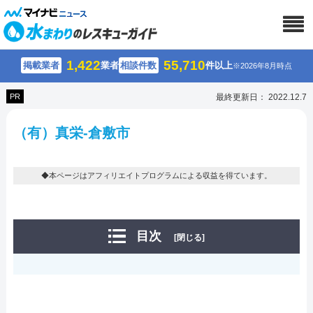
1,422
55,710
掲載業者
業者
相談件数
件以上
※2026年8月時点
PR
最終更新日： 2022.12.7
（有）真栄-倉敷市
◆本ページはアフィリエイトプログラムによる収益を得ています。
目次
[閉じる]