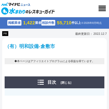
1,422
55,710
掲載業者
業者
相談件数
件以上
※2026年8月時点
PR
最終更新日： 2022.12.7
（有）明和設備-倉敷市
◆本ページはアフィリエイトプログラムによる収益を得ています。
目次
[閉じる]