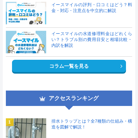
イースマイルの評判・口コミはどう？料
金・対応・注意点を中立的に解説
イースマイルの水道修理料金はどれくら
い？トラブル別の費用目安と相場比較・
内訳を解説
コラム一覧を見る
アクセスランキング
排水トラップとは？全7種類の仕組み・構
1
造を図解で解説！