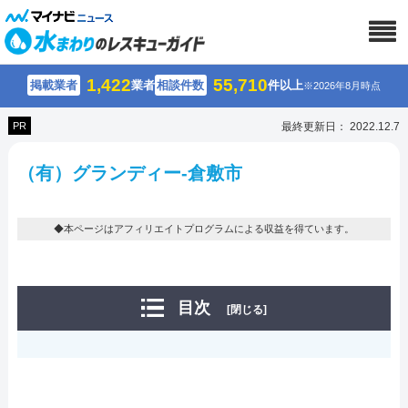
1,422
55,710
掲載業者
業者
相談件数
件以上
※2026年8月時点
PR
最終更新日： 2022.12.7
（有）グランディー-倉敷市
◆本ページはアフィリエイトプログラムによる収益を得ています。
目次
[閉じる]