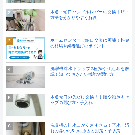
水道・蛇口ハンドルレバーの交換手順・
2
方法を分かりやすく解説
ホームセンターで蛇口交換は可能！料金
3
の相場や業者選びのポイント
洗濯機排水トラップ2種類や仕組みを解
4
説！知っておきたい機能や選び方
水道蛇口の先だけ交換！手順や泡沫キャ
5
ップの選び方・手入れ
洗濯機の排水口がくさすぎる！下水・汚
6
れの臭いの5つの原因と対策・予防策