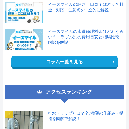
イースマイルの評判・口コミはどう？料
金・対応・注意点を中立的に解説
イースマイルの水道修理料金はどれくら
い？トラブル別の費用目安と相場比較・
内訳を解説
コラム一覧を見る
アクセスランキング
排水トラップとは？全7種類の仕組み・構
1
造を図解で解説！