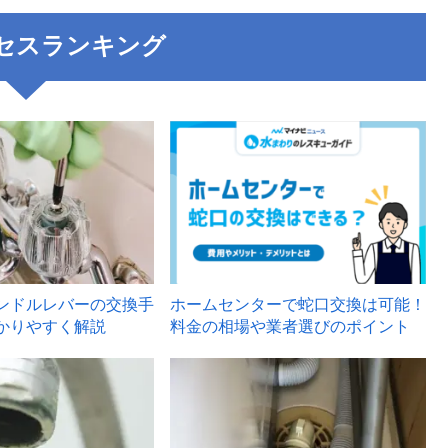
セスランキング
3
ンドルレバーの交換手
ホームセンターで蛇口交換は可能！
かりやすく解説
料金の相場や業者選びのポイント
6