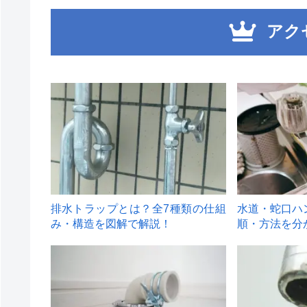
アク
1
2
排水トラップとは？全7種類の仕組
水道・蛇口ハ
み・構造を図解で解説！
順・方法を分
4
5