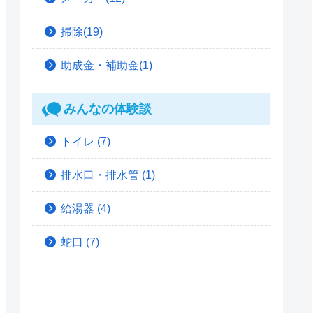
掃除(19)
助成金・補助金(1)
みんなの体験談
トイレ
(7)
排水口・排水管
(1)
給湯器
(4)
蛇口
(7)