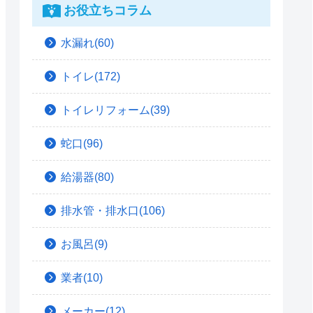
お役立ちコラム
水漏れ(60)
トイレ(172)
トイレリフォーム(39)
蛇口(96)
給湯器(80)
排水管・排水口(106)
お風呂(9)
業者(10)
メーカー(12)