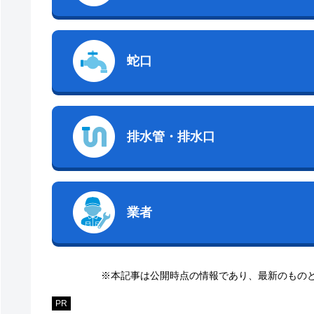
蛇口
排水管・排水口
業者
※本記事は公開時点の情報であり、最新のもの
PR