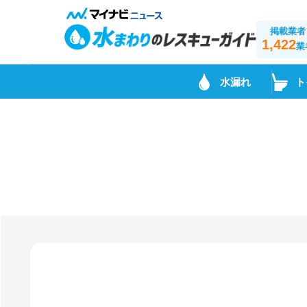
掲載業者
1,422
業
水漏れ
ト