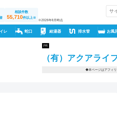
相談件数
55,710
者
件以上
※
※2026年8月時点
イレ
蛇口
給湯器
排水管
お風
PR
（有）アクアライフ
◆本ページはアフィリ