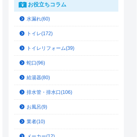
お役立ちコラム
水漏れ(60)
トイレ(172)
トイレリフォーム(39)
蛇口(96)
給湯器(80)
排水管・排水口(106)
お風呂(9)
業者(10)
メーカー(12)