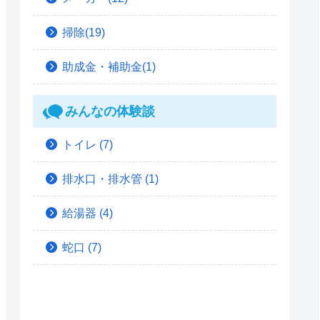
掃除(19)
助成金・補助金(1)
みんなの体験談
トイレ
(7)
排水口・排水管
(1)
給湯器
(4)
蛇口
(7)