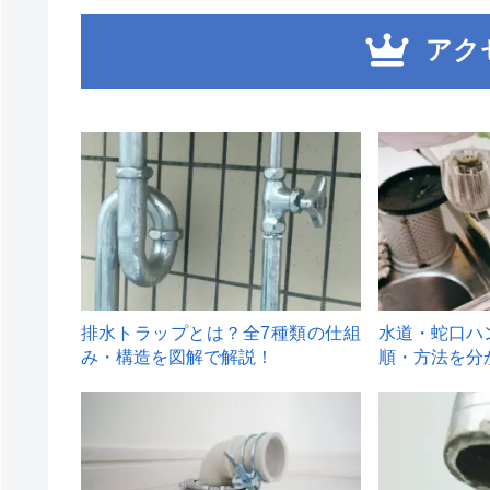
アク
1
2
排水トラップとは？全7種類の仕組
水道・蛇口ハ
み・構造を図解で解説！
順・方法を分
4
5