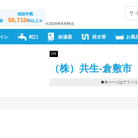
相談件数
55,710
者
件以上
※
※2026年8月時点
イレ
蛇口
給湯器
排水管
お風
PR
（株）共生-倉敷市
◆本ページはアフィリ