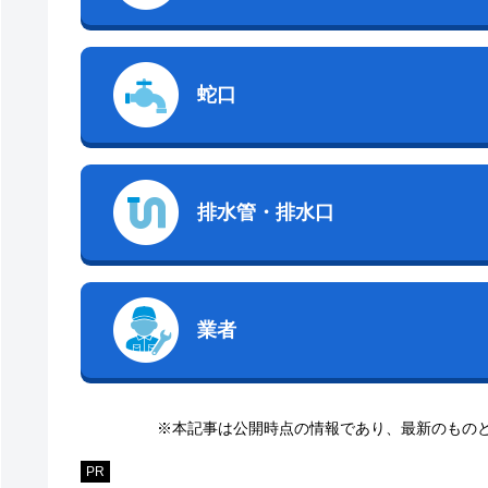
蛇口
排水管・排水口
業者
※本記事は公開時点の情報であり、最新のもの
PR