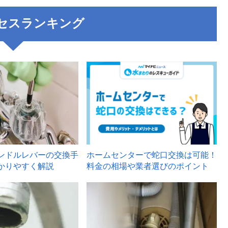
セスランキング
3
ンドルレバーの交換手
ホームセンターで蛇口交換は可能！
かりやすく解説
料金の相場や業者選びのポイント
6