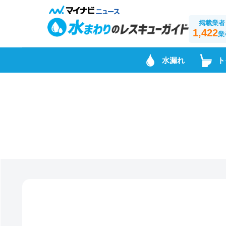
掲載業者
1,422
業
水漏れ
ト