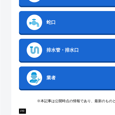
蛇口
排水管・排水口
業者
※本記事は公開時点の情報であり、最新のもの
PR