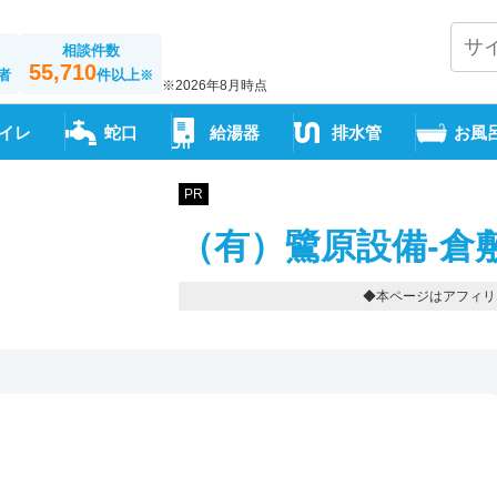
相談件数
55,710
者
件以上
※
※2026年8月時点
イレ
蛇口
給湯器
排水管
お風
PR
（有）鷺原設備-倉
◆本ページはアフィリ