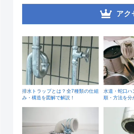
アク
1
2
排水トラップとは？全7種類の仕組
水道・蛇口ハ
み・構造を図解で解説！
順・方法を分
4
5