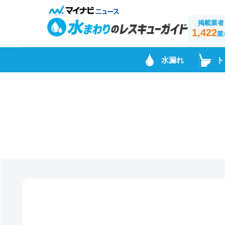
掲載業者
1,422
業
水漏れ
ト