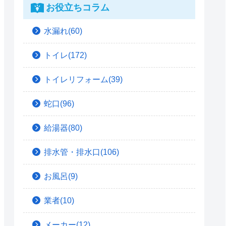
お役立ちコラム
水漏れ(60)
トイレ(172)
トイレリフォーム(39)
蛇口(96)
給湯器(80)
排水管・排水口(106)
お風呂(9)
業者(10)
メーカー(12)