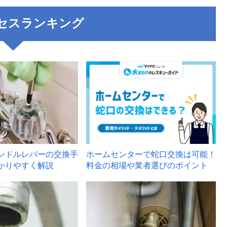
セスランキング
3
ンドルレバーの交換手
ホームセンターで蛇口交換は可能！
かりやすく解説
料金の相場や業者選びのポイント
6