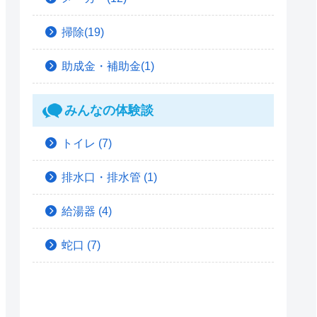
掃除(19)
助成金・補助金(1)
みんなの体験談
トイレ
(7)
排水口・排水管
(1)
給湯器
(4)
蛇口
(7)