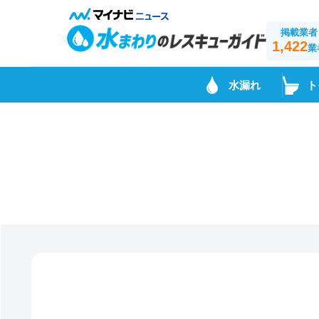
掲載業者
1,422
業
水漏れ
ト