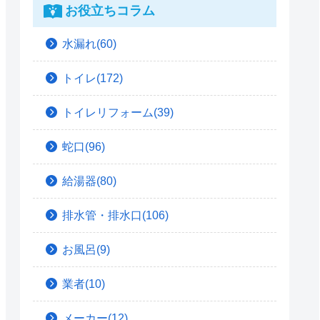
お役立ちコラム
水漏れ(60)
トイレ(172)
トイレリフォーム(39)
蛇口(96)
給湯器(80)
排水管・排水口(106)
お風呂(9)
業者(10)
メーカー(12)