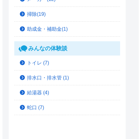
掃除(19)
助成金・補助金(1)
みんなの体験談
トイレ
(7)
排水口・排水管
(1)
給湯器
(4)
蛇口
(7)