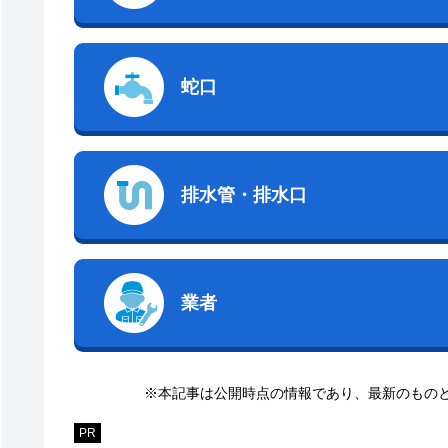
蛇口
排水管・排水口
業者
※本記事は公開時点の情報であり、最新のもの
PR