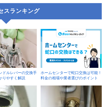
セスランキング
3
ンドルレバーの交換手
ホームセンターで蛇口交換は可能！
かりやすく解説
料金の相場や業者選びのポイント
6