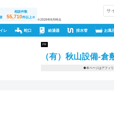
相談件数
55,710
者
件以上
※
※2026年8月時点
イレ
蛇口
給湯器
排水管
お風
PR
（有）秋山設備-倉
◆本ページはアフィリ