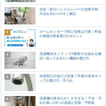
水道・蛇口ハンドルレバーの交換手順・
2
方法を分かりやすく解説
ホームセンターで蛇口交換は可能！料金
3
の相場や業者選びのポイント
洗濯機排水トラップ2種類や仕組みを解
4
説！知っておきたい機能や選び方
水道蛇口の先だけ交換！手順や泡沫キャ
5
ップの選び方・手入れ
洗濯機の排水口がくさすぎる！下水・汚
6
れの臭いの5つの原因と対策・予防策