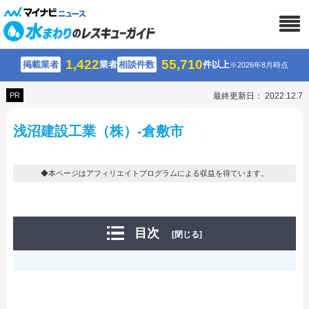
1,422
55,710
掲載業者
業者
相談件数
件以上
※2026年8月時点
PR
最終更新日： 2022.12.7
浅沼建設工業（株）-倉敷市
◆本ページはアフィリエイトプログラムによる収益を得ています。
目次
[閉じる]