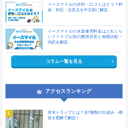
イースマイルの評判・口コミはどう？料
金・対応・注意点を中立的に解説
イースマイルの水道修理料金はどれくら
い？トラブル別の費用目安と相場比較・
内訳を解説
コラム一覧を見る
アクセスランキング
排水トラップとは？全7種類の仕組み・構
1
造を図解で解説！