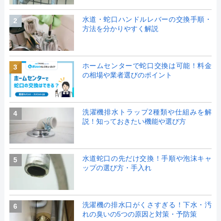
水道・蛇口ハンドルレバーの交換手順・
2
方法を分かりやすく解説
ホームセンターで蛇口交換は可能！料金
3
の相場や業者選びのポイント
洗濯機排水トラップ2種類や仕組みを解
4
説！知っておきたい機能や選び方
水道蛇口の先だけ交換！手順や泡沫キャ
5
ップの選び方・手入れ
洗濯機の排水口がくさすぎる！下水・汚
6
れの臭いの5つの原因と対策・予防策