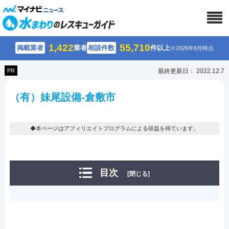
1,422
55,710
掲載業者
業者
相談件数
件以上
※2026年8月時点
PR
最終更新日： 2022.12.7
（有）妹尾設備-倉敷市
◆本ページはアフィリエイトプログラムによる収益を得ています。
目次
[閉じる]