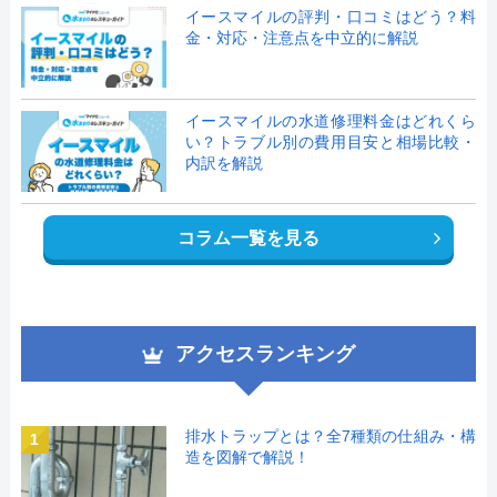
イースマイルの評判・口コミはどう？料
金・対応・注意点を中立的に解説
イースマイルの水道修理料金はどれくら
い？トラブル別の費用目安と相場比較・
内訳を解説
コラム一覧を見る
アクセスランキング
排水トラップとは？全7種類の仕組み・構
1
造を図解で解説！