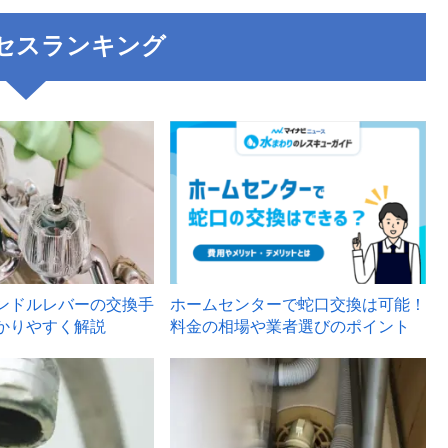
セスランキング
3
ンドルレバーの交換手
ホームセンターで蛇口交換は可能！
かりやすく解説
料金の相場や業者選びのポイント
6