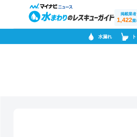
掲載業者
1,422
業
水漏れ
ト