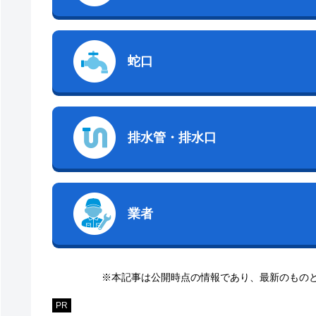
蛇口
排水管・排水口
業者
※本記事は公開時点の情報であり、最新のもの
PR