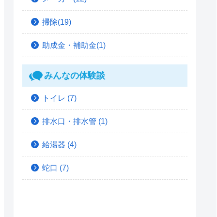
掃除(19)
助成金・補助金(1)
みんなの体験談
トイレ
(7)
排水口・排水管
(1)
給湯器
(4)
蛇口
(7)