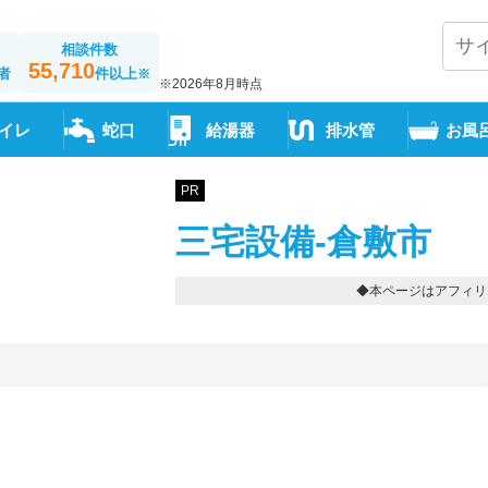
相談件数
55,710
者
件以上
※
※2026年8月時点
イレ
蛇口
給湯器
排水管
お風
PR
三宅設備-倉敷市
◆本ページはアフィリ