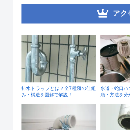
アク
1
2
排水トラップとは？全7種類の仕組
水道・蛇口ハ
み・構造を図解で解説！
順・方法を分
4
5