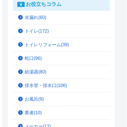
お役立ちコラム
水漏れ(60)
トイレ(172)
トイレリフォーム(39)
蛇口(96)
給湯器(80)
排水管・排水口(106)
お風呂(9)
業者(10)
メーカー(12)