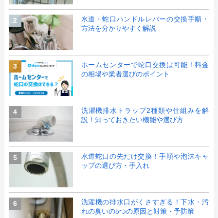
水道・蛇口ハンドルレバーの交換手順・
2
方法を分かりやすく解説
ホームセンターで蛇口交換は可能！料金
3
の相場や業者選びのポイント
洗濯機排水トラップ2種類や仕組みを解
4
説！知っておきたい機能や選び方
水道蛇口の先だけ交換！手順や泡沫キャ
5
ップの選び方・手入れ
洗濯機の排水口がくさすぎる！下水・汚
6
れの臭いの5つの原因と対策・予防策