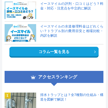
イースマイルの評判・口コミはどう？料
金・対応・注意点を中立的に解説
イースマイルの水道修理料金はどれくら
い？トラブル別の費用目安と相場比較・
内訳を解説
コラム一覧を見る
アクセスランキング
排水トラップとは？全7種類の仕組み・構
1
造を図解で解説！