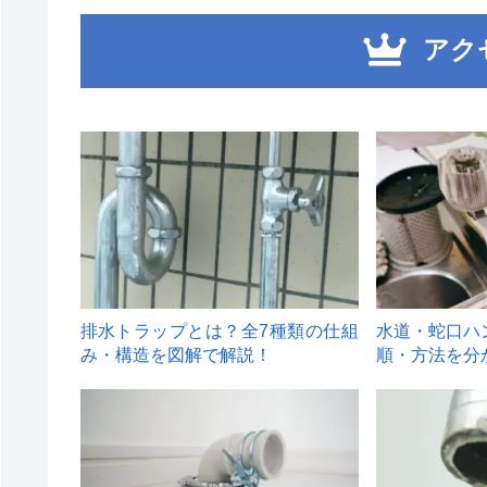
アク
1
2
排水トラップとは？全7種類の仕組
水道・蛇口ハ
み・構造を図解で解説！
順・方法を分
4
5