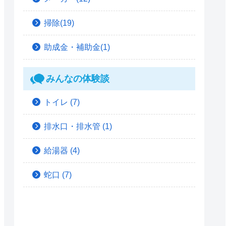
掃除(19)
助成金・補助金(1)
みんなの体験談
トイレ
(7)
排水口・排水管
(1)
給湯器
(4)
蛇口
(7)