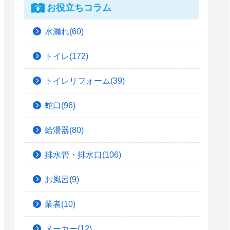
お役立ちコラム
水漏れ(60)
トイレ(172)
トイレリフォーム(39)
蛇口(96)
給湯器(80)
排水管・排水口(106)
お風呂(9)
業者(10)
メーカー(12)