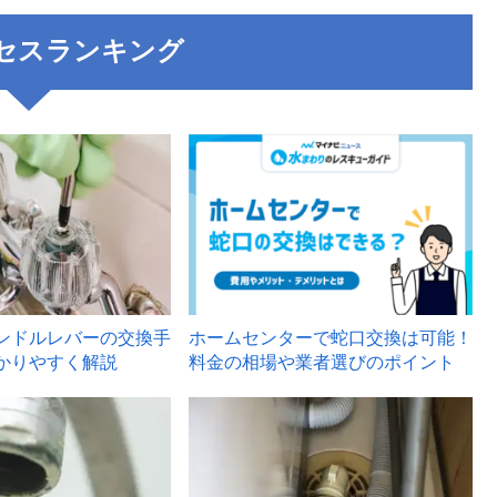
セスランキング
3
ンドルレバーの交換手
ホームセンターで蛇口交換は可能！
かりやすく解説
料金の相場や業者選びのポイント
6