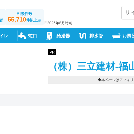
相談件数
55,710
者
件以上
※
※2026年8月時点
イレ
蛇口
給湯器
排水管
お風
PR
（株）三立建材-福
◆本ページはアフィリ