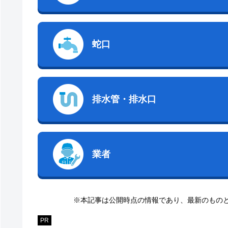
蛇口
排水管・排水口
業者
※本記事は公開時点の情報であり、最新のもの
PR