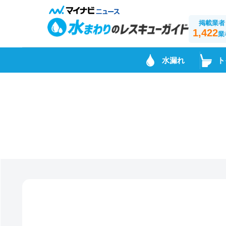
掲載業者
1,422
業
水漏れ
ト