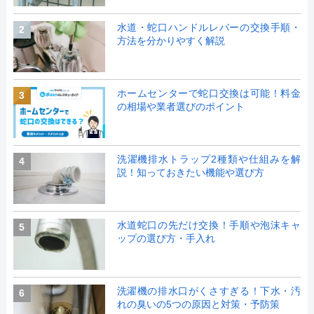
水道・蛇口ハンドルレバーの交換手順・
2
方法を分かりやすく解説
ホームセンターで蛇口交換は可能！料金
3
の相場や業者選びのポイント
洗濯機排水トラップ2種類や仕組みを解
4
説！知っておきたい機能や選び方
水道蛇口の先だけ交換！手順や泡沫キャ
5
ップの選び方・手入れ
洗濯機の排水口がくさすぎる！下水・汚
6
れの臭いの5つの原因と対策・予防策