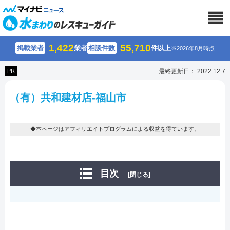
1,422
55,710
掲載業者
業者
相談件数
件以上
※2026年8月時点
PR
最終更新日： 2022.12.7
（有）共和建材店-福山市
◆本ページはアフィリエイトプログラムによる収益を得ています。
目次
[閉じる]