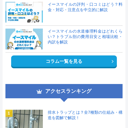
イースマイルの評判・口コミはどう？料
金・対応・注意点を中立的に解説
イースマイルの水道修理料金はどれくら
い？トラブル別の費用目安と相場比較・
内訳を解説
コラム一覧を見る
アクセスランキング
排水トラップとは？全7種類の仕組み・構
1
造を図解で解説！