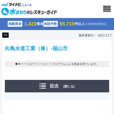
1,422
55,710
掲載業者
業者
相談件数
件以上
※2026年8月時点
PR
最終更新日： 2022.12.7
向島水道工業（株）-福山市
◆本ページはアフィリエイトプログラムによる収益を得ています。
目次
[閉じる]