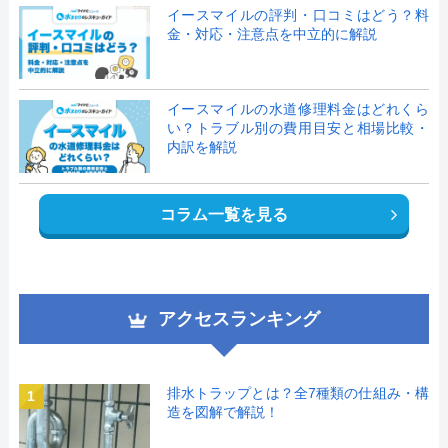
イースマイルの評判・口コミはどう？料
金・対応・注意点を中立的に解説
イースマイルの水道修理料金はどれくら
い？トラブル別の費用目安と相場比較・
内訳を解説
コラム一覧を見る
アクセスランキング
排水トラップとは？全7種類の仕組み・構
1
造を図解で解説！