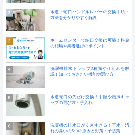
水道・蛇口ハンドルレバーの交換手順・
2
方法を分かりやすく解説
ホームセンターで蛇口交換は可能！料金
3
の相場や業者選びのポイント
洗濯機排水トラップ2種類や仕組みを解
4
説！知っておきたい機能や選び方
水道蛇口の先だけ交換！手順や泡沫キャ
5
ップの選び方・手入れ
洗濯機の排水口がくさすぎる！下水・汚
6
れの臭いの5つの原因と対策・予防策